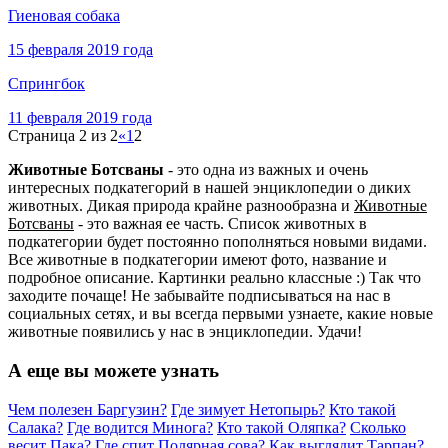
Гиеновая собака
15 февраля 2019 года
Спрингбок
11 февраля 2019 года
Страница 2 из 2
«
1
2
Животные Ботсваны
- это одна из важных и очень
интересных подкатегорий в нашей энциклопедии о диких
животных. Дикая природа крайне разнообразна и
Животные
Ботсваны
- это важная ее часть. Список животных в
подкатегории будет постоянно пополняться новыми видами.
Все животные в подкатегории имеют фото, название и
подробное описание. Картинки реально классные :) Так что
заходите почаще! Не забывайте подписываться на нас в
социальных сетях, и вы всегда первыми узнаете, какие новые
животные появились у нас в энциклопедии. Удачи!
А еще вы можете узнать
Чем полезен Баргузин?
Где зимует Нетопырь?
Кто такой
Салака?
Где водится Минога?
Кто такой Оляпка?
Сколько
весит Пака?
Где спит Полярная сова?
Как выглядит Тарпан?