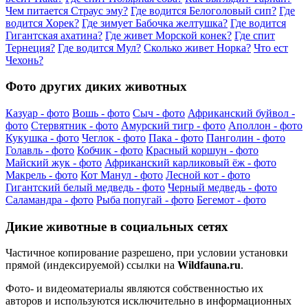
Чем питается Страус эму?
Где водится Белоголовый сип?
Где
водится Хорек?
Где зимует Бабочка желтушка?
Где водится
Гигантская ахатина?
Где живет Морской конек?
Где спит
Тернеция?
Где водится Мул?
Сколько живет Норка?
Что ест
Чехонь?
Фото других диких животных
Казуар - фото
Вошь - фото
Сыч - фото
Африканский буйвол -
фото
Стервятник - фото
Амурский тигр - фото
Аполлон - фото
Кукушка - фото
Чеглок - фото
Пака - фото
Панголин - фото
Голавль - фото
Кобчик - фото
Красный коршун - фото
Майский жук - фото
Африканский карликовый ёж - фото
Макрель - фото
Кот Манул - фото
Лесной кот - фото
Гигантский белый медведь - фото
Черный медведь - фото
Саламандра - фото
Рыба попугай - фото
Бегемот - фото
Дикие животные в социальных сетях
Частичное копирование разрешено, при условии установки
прямой (индексируемой) ссылки на
Wildfauna.ru
.
Фото- и видеоматериалы являются собственностью их
авторов и используются исключительно в информационных