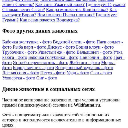
живет Слепень?
Как спит Ужасный волк?
Где зимует Глухарь?
Сколько весит Сазан?
Как размножается Коноплянка?
Как
выглядит Ворон?
Чем полезен Пчела плотник?
Где зимует
Гурами?
Как размножается Водомерка?
Фото других диких животных
Бабочка желтушка - фото
Водяной олень - фото
Паук солдат -
фото
Рыба карп - фото
Дискус - фото
Боция клоун - фото
Трубочник - фото
Ушастый ёж - фото
Вальдшнеп - фото
Утка
каюга - фото
Бабочка голубянка - фото
Панголин - фото
Грач -
фото
Ястреб-перепелятник - фото
Жаба ага - фото
Морж -
фото
Бородавочник - фото
Венценосный журавль - фото
Лесная соня - фото
Петух - фото
Удод - фото
Сыч - фото
Уховертка - фото
Сиг - фото
Дикие животные в социальных сетях
Частичное копирование разрешено, при условии установки
прямой (индексируемой) ссылки на
Wildfauna.ru
.
Фото- и видеоматериалы являются собственностью их
авторов и используются исключительно в информационных
целях.