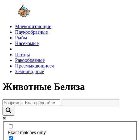
Млекопитающие
Паукообразные
Рыбы
Насекомые
Птицы
Ракообразные
Пресмыкающиеся
Земноводные
Животные Белиза
Exact matches only