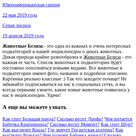
Южноамериканская гарпия
22 мая 2019 года
Серая лисица
19 апреля 2019 года
Животные Белиза
- это одна из важных и очень интересных
подкатегорий в нашей энциклопедии о диких животных.
Дикая природа крайне разнообразна и
Животные Белиза
- это
важная ее часть. Список животных в подкатегории будет
постоянно пополняться новыми видами. Все животные в
подкатегории имеют фото, название и подробное описание.
Картинки реально классные :) Так что заходите почаще! Не
забывайте подписываться на нас в социальных сетях, и вы
всегда первыми узнаете, какие новые животные появились у
нас в энциклопедии. Удачи!
А еще вы можете узнать
Как спит Большая панда?
Сколько весит Дрофа?
Чем питается
Бабочка Крапивница?
Сколько весит Мамонт?
Как спит Щур?
Как выглядит Коала?
Где зимует Гигантская ахатина?
Как
выглядит Розелла?
Чем полезен Бабочка зорька?
Сколько