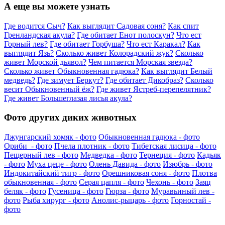
А еще вы можете узнать
Где водится Сыч?
Как выглядит Садовая соня?
Как спит
Гренландская акула?
Где обитает Енот полоскун?
Что ест
Горный лев?
Где обитает Горбуша?
Что ест Каракал?
Как
выглядит Язь?
Сколько живет Колорадский жук?
Сколько
живет Морской дьявол?
Чем питается Морская звезда?
Сколько живет Обыкновенная гадюка?
Как выглядит Белый
медведь?
Где зимует Беркут?
Где обитает Дикобраз?
Сколько
весит Обыкновенный ёж?
Где живет Ястреб-перепелятник?
Где живет Большеглазая лисья акула?
Фото других диких животных
Джунгарский хомяк - фото
Обыкновенная гадюка - фото
Ориби - фото
Пчела плотник - фото
Тибетская лисица - фото
Пещерный лев - фото
Медведка - фото
Тернеция - фото
Кадьяк
- фото
Муха цеце - фото
Олень Давида - фото
Изюбрь - фото
Индокитайский тигр - фото
Орешниковая соня - фото
Плотва
обыкновенная - фото
Серая цапля - фото
Чехонь - фото
Заяц
беляк - фото
Гусеница - фото
Гюрза - фото
Муравьиный лев -
фото
Рыба хирург - фото
Анолис-рыцарь - фото
Горностай -
фото