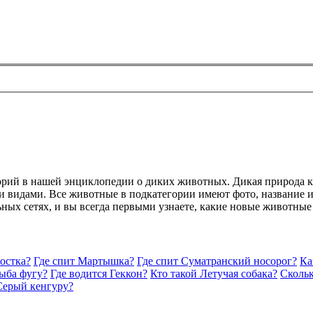
горий в нашей энциклопедии о диких животных. Дикая природа 
 видами. Все животные в подкатегории имеют фото, название и 
ьных сетях, и вы всегда первыми узнаете, какие новые животные
остка?
Где спит Мартышка?
Где спит Суматранский носорог?
Ка
Рыба фугу?
Где водится Геккон?
Кто такой Летучая собака?
Скольк
Серый кенгуру?