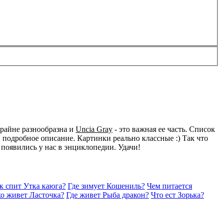
крайне разнообразна и
Uncia Gray
- это важная ее часть. Список
подробное описание. Картинки реально классные :) Так что
 появились у нас в энциклопедии. Удачи!
к спит Утка каюга?
Где зимует Кошениль?
Чем питается
о живет Ласточка?
Где живет Рыба дракон?
Что ест Зорька?