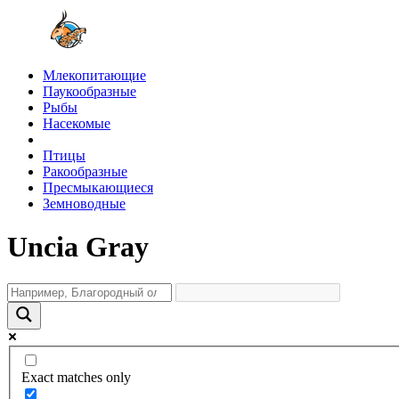
Млекопитающие
Паукообразные
Рыбы
Насекомые
Птицы
Ракообразные
Пресмыкающиеся
Земноводные
Uncia Gray
Exact matches only