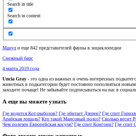
Search in title
Search in content
Манул
и еще 842 представителей фауны в энциклопедии
Снежный барс
4 марта 2019 года
Uncia Gray
- это одна из важных и очень интересных подкате
животных в подкатегории будет постоянно пополняться новыми
заходите почаще! Не забывайте подписываться на нас в социал
А еще вы можете узнать
Где водится Кот-рыболов?
Где обитает Дзерен?
Где спит Горихв
Арабская лошадь?
Кто такой Маисовый полоз?
Сколько весит 
Чем полезен Европейская косуля?
Где спит Конгони?
Где спит 
Фото других диких животных