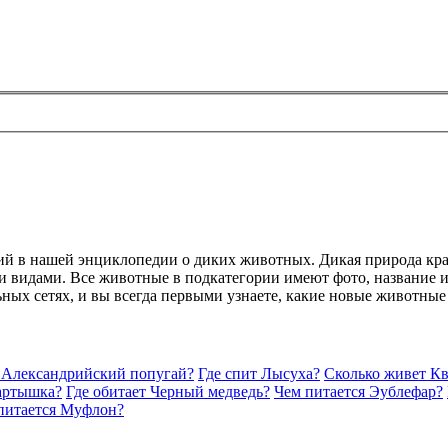
рий в нашей энциклопедии о диких животных. Дикая природа кр
 видами. Все животные в подкатегории имеют фото, название и 
ьных сетях, и вы всегда первыми узнаете, какие новые животные
т Александрийский попугай?
Где спит Лысуха?
Сколько живет К
артышка?
Где обитает Черный медведь?
Чем питается Эублефар?
питается Муфлон?