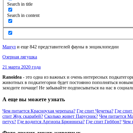
Search in title
Search in content
Манул
и еще 842 представителей фауны в энциклопедии
Озерная лягушка
21 марта 2020 года
Ranoidea
- это одна из важных и очень интересных подкатего
животных в подкатегории будет постоянно пополняться новыми
заходите почаще! Не забывайте подписываться на нас в социал
А еще вы можете узнать
Чем питается Красноухая черепаха?
Где спит Чечетка?
Где спи
спит Жук скарабей?
Сколько живет Парусник?
Чем питается М
петух?
Где водится Аргиопа Брюнниха?
Где спит Гиббон?
Чем 
Фото других диких животных