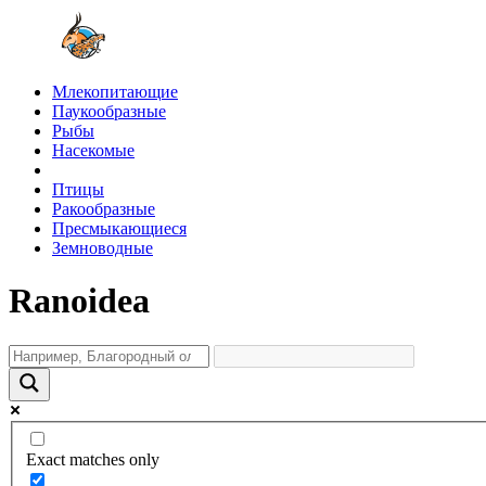
Млекопитающие
Паукообразные
Рыбы
Насекомые
Птицы
Ракообразные
Пресмыкающиеся
Земноводные
Ranoidea
Exact matches only