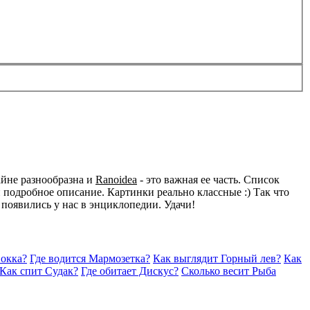
айне разнообразна и
Ranoidea
- это важная ее часть. Список
подробное описание. Картинки реально классные :) Так что
 появились у нас в энциклопедии. Удачи!
вокка?
Где водится Мармозетка?
Как выглядит Горный лев?
Как
Как спит Судак?
Где обитает Дискус?
Сколько весит Рыба