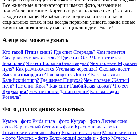
Все животные в подкатегории имеют фото, название и
подробное описание. Картинки реально классные :) Так что
заходите почаще! Не забывайте подписываться на нас в
социальных сетях, и вы всегда первыми узнаете, какие новые
животные появились у нас в энциклопедии. Удачи!
А еще вы можете узнать
Кто такой Птица киви?
Где спит Стерлядь?
Чем питается
Сахарная сумчатая летяга?
Где спит Оса?
Чем питается
Бокоплав?
Что ест Большая белая акула?
Чем полезен Муравей
пуля?
Как размножается Угольная черепаха?
Сколько весит
Змея щитомордник?
Где водится Динго?
Как выглядит
Балийский тигр?
Где живет Пищуха?
Чем полезен Жёлтый
паук?
Где спит Крот?
Как спит Гамбийская крыса?
Что ест
Кукумария?
Чем питается Данио рерио?
Как выглядит
Розелла?
Фото других диких животных
Кумжа - фото
Рыба пила - фото
Кугуар - фото
Лесная соня -
фото
Карликовый бегемот - фото
Красноперка - фото
Гигантский слепыш - фото
Утка свиязь - фото
Малайский тигр
- фото
Чечетка - фото
Беломордый дельфин - фото
Мулард -