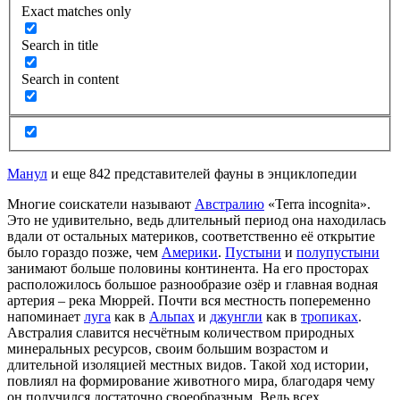
Exact matches only
Search in title
Search in content
Манул
и еще 842 представителей фауны в энциклопедии
Многие соискатели называют
Австралию
«
Terra
incognita
».
Это не удивительно, ведь длительный период она находилась
вдали от остальных материков, соответственно её открытие
было гораздо позже, чем
Америки
.
Пустыни
и
полупустыни
занимают больше половины континента. На его просторах
расположилось большое разнообразие озёр и главная водная
артерия – река
Мюррей
. Почти вся местность попеременно
напоминает
луга
как в
Альпах
и
джунгли
как в
тропиках
.
Австралия славится несчётным количеством природных
минеральных ресурсов, своим большим возрастом и
длительной изоляцией местных видов. Такой ход истории,
повлиял на формирование животного мира, благодаря чему
он получился достаточно своеобразным. Ведь всех