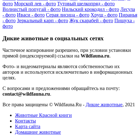
фото
Морской лев - фото
Тутовый шелкопряд - фото
Волнистый попугай - фото
Нильский крокодил - фото
Лесула
- фото
Иваси - фото
Серая лисица - фото
Хрущ - фото
Пиранья
- фото
Зеркальный карп - фото
Жук скарабей - фото
Пищуха -
фото
Дикие животные в социальных сетях
Частичное копирование разрешено, при условии установки
прямой (индексируемой) ссылки на
Wildfauna.ru
.
Фото- и видеоматериалы являются собственностью их
авторов и используются исключительно в информационных
целях.
С вопросами и предложениями обращайтесь на почту:
contact@wildfauna.ru
.
Все права защищены ©
Wildfauna.Ru
-
Дикие животные
,
2021
Животные Красной книги
Контакты
Карта сайта
Домашние животные