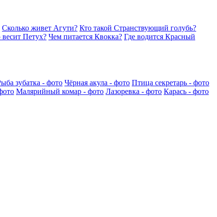
Сколько живет Агути?
Кто такой Странствующий голубь?
 весит Петух?
Чем питается Квокка?
Где водится Красный
Рыба зубатка - фото
Чёрная акула - фото
Птица секретарь - фото
фото
Малярийный комар - фото
Лазоревка - фото
Карась - фото