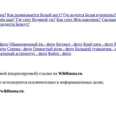
ана?
Как размножается Белый аист?
Где водится Белая куропатка?
ыба шар?
Где спит Водяной уж?
Как спит Жук-навозник?
Сколько
 водится Беркут?
 фото
Обыкновенный ёж - фото
Бегемот - фото
Краб паук - фото
фото
Сорока - фото
Гривистый волк - фото
Большой тушканчик - 
азчатый астронотус - фото
Койот - фото
ямой (индексируемой) ссылки на
Wildfauna.ru
.
 и используются исключительно в информационных целях.
wildfauna.ru
.