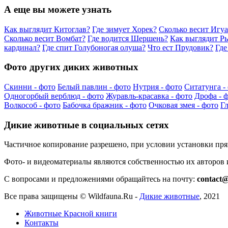
А еще вы можете узнать
Как выглядит Китоглав?
Где зимует Хорек?
Сколько весит Игу
Сколько весит Вомбат?
Где водится Шершень?
Как выглядит Р
кардинал?
Где спит Голубоногая олуша?
Что ест Прудовик?
Где
Фото других диких животных
Скинни - фото
Белый павлин - фото
Нутрия - фото
Ситатунга -
Одногорбый верблюд - фото
Журавль-красавка - фото
Дрофа - 
Волкособ - фото
Бабочка бражник - фото
Очковая змея - фото
Гл
Дикие животные в социальных сетях
Частичное копирование разрешено, при условии установки пр
Фото- и видеоматериалы являются собственностью их авторов
С вопросами и предложениями обращайтесь на почту:
contact@
Все права защищены ©
Wildfauna.Ru
-
Дикие животные
,
2021
Животные Красной книги
Контакты