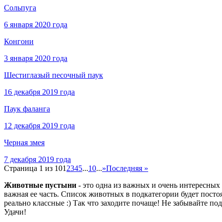
Сольпуга
6 января 2020 года
Конгони
3 января 2020 года
Шестиглазый песочный паук
16 декабря 2019 года
Паук фаланга
12 декабря 2019 года
Черная змея
7 декабря 2019 года
Страница 1 из 10
1
2
3
4
5
...
10
...
»
Последняя »
Животные пустыни
- это одна из важных и очень интересны
важная ее часть. Список животных в подкатегории будет пост
реально классные :) Так что заходите почаще! Не забывайте по
Удачи!