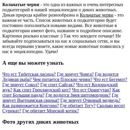
Кольчатые черви
- это одна из важных и очень интересных
подкатегорий в нашей энциклопедии о диких животных.
Дикая природа крайне разнообразна и
Кольчатые черви
- это
важная ее часть. Список животных в подкатегории будет
постоянно пополняться новыми видами. Все животные в
подкатегории имеют фото, название и подробное описание.
Картинки реально классные :) Так что заходите почаще! Не
забывайте подписываться на нас в социальных сетях, и вы
всегда первыми узнаете, какие новые животные появились у
нас в энциклопедии. Удачи!
А еще вы можете узнать
Что ест Тибетская лисица?
Где зимует Чомга?
Где водится
Ледяная рыба?
Чем питается Плоские черви?
Что ест Бегемот?
Где зимует Сокол?
Где спит Сайгак?
Что ест Колорадский
жук?
Как спит Гренландский кит?
Что ест Орангутан?
Как
спит Большая панда?
Где водится Змея щитомордник?
Где
зимует Вьетнамская свинья?
Где зимует Очковый медведь?
Как размножается Конгони?
Где обитает Тегу?
Сколько весит
Сурикат?
Где обитает Морской котик?
Фото других диких животных