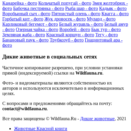
Канарейка - фото
Кольчатый попугай - фото
Змея желтобрюх -
фото
Бабочка пестрянка - фото
Рыба шар - фото
Кадьяк - фото
Воробьиный сыч - фото
Пятнистый олень - фото
Квагга - фото
Горбатый кит - фото
Жук дровосек - фото
Мулард - фото
Карликовый бегемот - фото
Белый журавль - фото
Белый амур
- фото
Озерная чайка - фото
Воробей - фото
Бык тур - фото
Земляная жаба - фото
Красный коршун - фото
Тегу - фото
Банановый паук - фото
Трубкозуб - фото
Гиацинтовый ара -
фото
Дикие животные в социальных сетях
Частичное копирование разрешено, при условии установки
прямой (индексируемой) ссылки на
Wildfauna.ru
.
Фото- и видеоматериалы являются собственностью их
авторов и используются исключительно в информационных
целях.
С вопросами и предложениями обращайтесь на почту:
contact@wildfauna.ru
.
Все права защищены ©
Wildfauna.Ru
-
Дикие животные
,
2021
Животные Красной книги