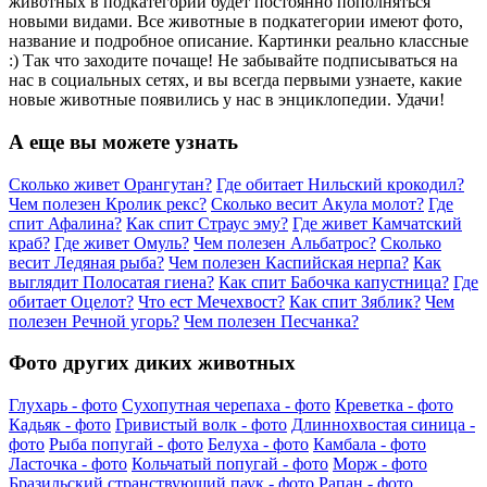
животных в подкатегории будет постоянно пополняться
новыми видами. Все животные в подкатегории имеют фото,
название и подробное описание. Картинки реально классные
:) Так что заходите почаще! Не забывайте подписываться на
нас в социальных сетях, и вы всегда первыми узнаете, какие
новые животные появились у нас в энциклопедии. Удачи!
А еще вы можете узнать
Сколько живет Орангутан?
Где обитает Нильский крокодил?
Чем полезен Кролик рекс?
Сколько весит Акула молот?
Где
спит Афалина?
Как спит Страус эму?
Где живет Камчатский
краб?
Где живет Омуль?
Чем полезен Альбатрос?
Сколько
весит Ледяная рыба?
Чем полезен Каспийская нерпа?
Как
выглядит Полосатая гиена?
Как спит Бабочка капустница?
Где
обитает Оцелот?
Что ест Мечехвост?
Как спит Зяблик?
Чем
полезен Речной угорь?
Чем полезен Песчанка?
Фото других диких животных
Глухарь - фото
Сухопутная черепаха - фото
Креветка - фото
Кадьяк - фото
Гривистый волк - фото
Длиннохвостая синица -
фото
Рыба попугай - фото
Белуха - фото
Камбала - фото
Ласточка - фото
Кольчатый попугай - фото
Морж - фото
Бразильский странствующий паук - фото
Рапан - фото