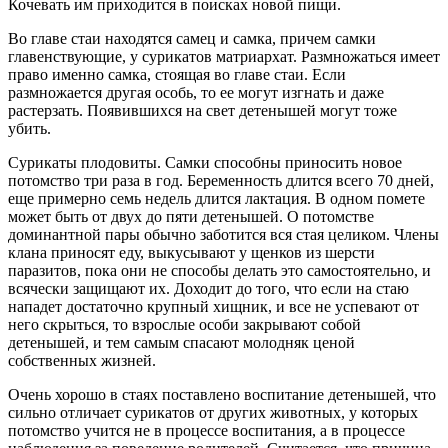
Кочевать им приходится в поисках новой пищи.
Во главе стаи находятся самец и самка, причем самки
главенствующие, у сурикатов матриархат. Размножаться имеет
право именно самка, стоящая во главе стаи. Если
размножается другая особь, то ее могут изгнать и даже
растерзать. Появившихся на свет детенышей могут тоже
убить.
Сурикаты плодовиты. Самки способны приносить новое
потомство три раза в год. Беременность длится всего 70 дней,
еще примерно семь недель длится лактация. В одном помете
может быть от двух до пяти детенышей. О потомстве
доминантной пары обычно заботится вся стая целиком. Члены
клана приносят еду, выкусывают у щенков из шерсти
паразитов, пока они не способы делать это самостоятельно, и
всячески защищают их. Доходит до того, что если на стаю
нападет достаточно крупный хищник, и все не успевают от
него скрыться, то взрослые особи закрывают собой
детенышей, и тем самым спасают молодняк ценой
собственных жизней.
Очень хорошо в стаях поставлено воспитание детенышей, что
сильно отличает сурикатов от других животных, у которых
потомство учится не в процессе воспитания, а в процессе