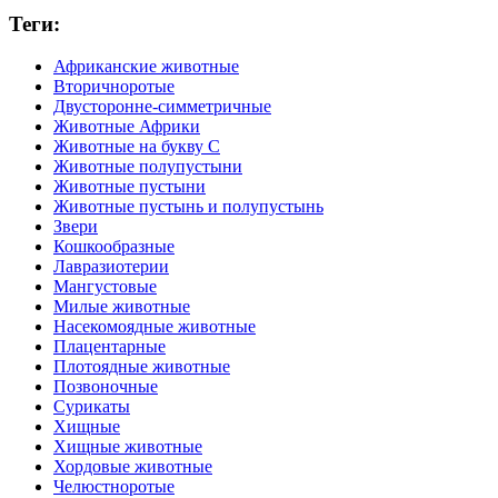
Теги:
Африканские животные
Вторичноротые
Двусторонне-симметричные
Животные Африки
Животные на букву С
Животные полупустыни
Животные пустыни
Животные пустынь и полупустынь
Звери
Кошкообразные
Лавразиотерии
Мангустовые
Милые животные
Насекомоядные животные
Плацентарные
Плотоядные животные
Позвоночные
Сурикаты
Хищные
Хищные животные
Хордовые животные
Челюстноротые