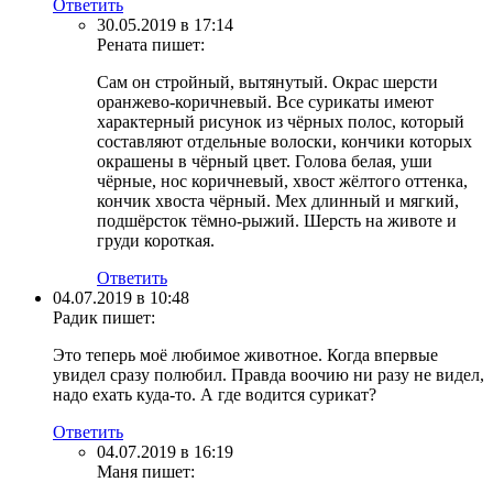
Ответить
30.05.2019 в 17:14
Рената
пишет:
Сам он стройный, вытянутый. Окрас шерсти
оранжево-коричневый. Все сурикаты имеют
характерный рисунок из чёрных полос, который
составляют отдельные волоски, кончики которых
окрашены в чёрный цвет. Голова белая, уши
чёрные, нос коричневый, хвост жёлтого оттенка,
кончик хвоста чёрный. Мех длинный и мягкий,
подшёрсток тёмно-рыжий. Шерсть на животе и
груди короткая.
Ответить
04.07.2019 в 10:48
Радик
пишет:
Это теперь моё любимое животное. Когда впервые
увидел сразу полюбил. Правда воочию ни разу не видел,
надо ехать куда-то. А где водится сурикат?
Ответить
04.07.2019 в 16:19
Маня
пишет: