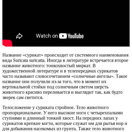
Название «сурикат» происходит от системного наименования
вида Suricata suricatta. Иногда в литературе встречается второе
название животного: тонкохвостый миркат. В
художественной литературе и в телепередачах сурикатов
часто называют словосочетанием «солнечные ангелы». Такое
название они получили из-за того, что в момент их
вертикальной стойки под солнечным светом шерсть
животного красиво переливается и выглядит так, как будто
зверек сам светится.
Телосложение у суриката стройное. Тело животного
пропорциональное. У него высокие ноги с четырехпалыми
ступнями и длинный тонкий хвост. На передних лапах у
сурикатов крепкие когти, которые служат им для рытья нор и
для добывания насекомых из грунта. Также тело животного