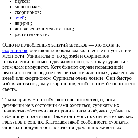
пауков;
многоножек;
скорпионов;
змей
;
ящериц;
яиц черепах и мелких птиц;
растительности.
Одно из излюбленных занятий зверьков — это охота на
скорпионов
, обитающих в большом количестве в пустынной
местности. Удивительно, но яд змей и скорпионов
практически не опасен для животного, так как у суриката к
этим ядам иммунитет. Хотя бывают случаи повышенной
реакции и очень редкие случаи смерти животных, ужаленных
змеей или скорпионом. Сурикаты очень ловкие. Они быстро
избавляются от дала у скорпионов, чтобы потом безопасно его
съесть.
Таким приемам они обучают свое потомство, и, пока
детеныши не в состоянии сами охотиться, сурикаты их
полностью обеспечивают пропитанием и обучают добывать
себе пищу и охотиться. Также они могут охотиться на мелких
грызунов и есть их. Благодаря такой особенности сурикаты
снискали популярность в качестве домашних животных.