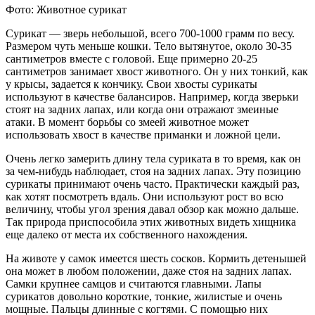
Фото: Животное сурикат
Сурикат — зверь небольшой, всего 700-1000 грамм по весу.
Размером чуть меньше кошки. Тело вытянутое, около 30-35
сантиметров вместе с головой. Еще примерно 20-25
сантиметров занимает хвост животного. Он у них тонкий, как
у крысы, задается к кончику. Свои хвосты сурикаты
используют в качестве балансиров. Например, когда зверьки
стоят на задних лапах, или когда они отражают змеиные
атаки. В момент борьбы со змеей животное может
использовать хвост в качестве приманки и ложной цели.
Очень легко замерить длину тела суриката в то время, как он
за чем-нибудь наблюдает, стоя на задних лапах. Эту позицию
сурикаты принимают очень часто. Практически каждый раз,
как хотят посмотреть вдаль. Они используют рост во всю
величину, чтобы угол зрения давал обзор как можно дальше.
Так природа приспособила этих животных видеть хищника
еще далеко от места их собственного нахождения.
На животе у самок имеется шесть сосков. Кормить детенышей
она может в любом положении, даже стоя на задних лапах.
Самки крупнее самцов и считаются главными. Лапы
сурикатов довольно короткие, тонкие, жилистые и очень
мощные. Пальцы длинные с когтями. С помощью них