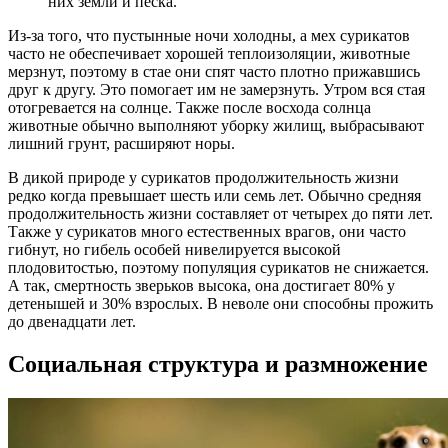
них земли и песка.
Из-за того, что пустынные ночи холодны, а мех сурикатов
часто не обеспечивает хорошей теплоизоляции, животные
мерзнут, поэтому в стае они спят часто плотно прижавшись
друг к другу. Это помогает им не замерзнуть. Утром вся стая
отогревается на солнце. Также после восхода солнца
животные обычно выполняют уборку жилищ, выбрасывают
лишний грунт, расширяют норы.
В дикой природе у сурикатов продолжительность жизни
редко когда превышает шесть или семь лет. Обычно средняя
продолжительность жизни составляет от четырех до пяти лет.
Также у сурикатов много естественных врагов, они часто
гибнут, но гибель особей нивелируется высокой
плодовитостью, поэтому популяция сурикатов не снижается.
А так, смертность зверьков высока, она достигает 80% у
детенышей и 30% взрослых. В неволе они способны прожить
до двенадцати лет.
Социальная структура и размножение