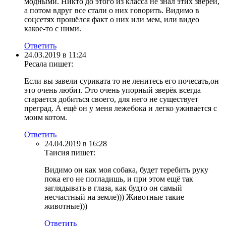
модными. Никто до этого из класса не знал этих зверей,
а потом вдруг все стали о них говорить. Видимо в
соцсетях прошёлся факт о них или мем, или видео
какое-то с ними.
Ответить
24.03.2019 в 11:24
Ресала
пишет:
Если вы завели сурикатa то не ленитесь его почесать,он
это очень любит. Это очень упорный зверёк всегда
старается добиться своего, для него не существует
преград. А ещё он у меня лежебока и легко уживается с
моим котом.
Ответить
24.04.2019 в 16:28
Таисия
пишет:
Видимо он как моя собака, будет теребить руку
пока его не погладишь, и при этом ещё так
заглядывать в глаза, как будто он самый
несчастный на земле))) Животные такие
животные)))
Ответить