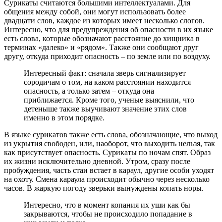
Сурикаты считаются большими интеллектуалами. Для
общения между собой, они могут использовать более
двадцати слов, каждое из которых имеет несколько слогов.
Интересно, что для предупреждения об опасности в их языке
есть слова, которые обозначают расстояние до хищника в
терминах «далеко» и «рядом». Также они сообщают друг
другу, откуда приходит опасность – по земле или по воздуху.
Интересный факт: сначала зверь сигнализирует
сородичам о том, на каком расстоянии находится
опасность, а только затем – откуда она
приближается. Кроме того, ученые выяснили, что
детеныше также выучивают значение этих слов
именно в этом порядке.
В языке сурикатов также есть слова, обозначающие, что выход
из укрытия свободен, или, наоборот, что выходить нельзя, так
как присутствует опасность. Сурикаты по ночам спят. Образ
их жизни исключительно дневной. Утром, сразу после
пробуждения, часть стаи встает в караул, другие особи уходят
на охоту. Смена караула происходит обычно через несколько
часов. В жаркую погоду зверьки вынуждены копать норы.
Интересно, что в момент копания их уши как бы
закрываются, чтобы не происходило попадание в