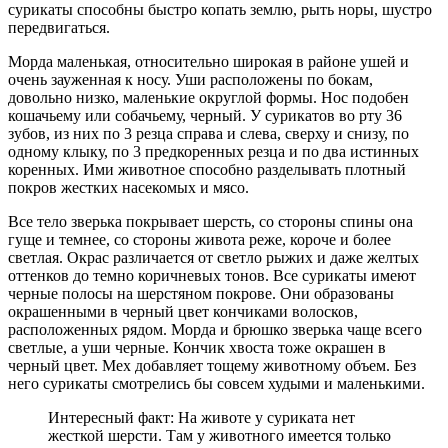
сурикаты способны быстро копать землю, рыть норы, шустро
передвигаться.
Морда маленькая, относительно широкая в районе ушей и
очень зауженная к носу. Уши расположены по бокам,
довольно низко, маленькие округлой формы. Нос подобен
кошачьему или собачьему, черный. У сурикатов во рту 36
зубов, из них по 3 резца справа и слева, сверху и снизу, по
одному клыку, по 3 предкоренных резца и по два истинных
коренных. Ими животное способно разделывать плотный
покров жестких насекомых и мясо.
Все тело зверька покрывает шерсть, со стороны спины она
гуще и темнее, со стороны живота реже, короче и более
светлая. Окрас различается от светло рыжих и даже желтых
оттенков до темно коричневых тонов. Все сурикаты имеют
черные полосы на шерстяном покрове. Они образованы
окрашенными в черный цвет кончиками волосков,
расположенных рядом. Морда и брюшко зверька чаще всего
светлые, а уши черные. Кончик хвоста тоже окрашен в
черный цвет. Мех добавляет тощему животному объем. Без
него сурикаты смотрелись бы совсем худыми и маленькими.
Интересный факт: На животе у суриката нет
жесткой шерсти. Там у животного имеется только