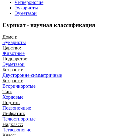
Четвероногие
Эукариоты
Эуметазои
Сурикат - научная классификация
Домен:
Эукариоты
Царство:
Животные
Подцарство:
Эуметазои
Без ранга:
Двусторонне-симметричные
Без ранга:
Вторичноротые
Тип:
Хордовые
Подтип:
Позвоночные
Инфратип:
Челюстноротые
Надкласс:
Четвероногие
Класс: