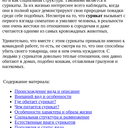
но и как социальная структура. Таковыми является и
сурикаты. За их жизнью интереснее всего наблюдать, когда
они в полной красе демонстрируют свои природные повадки
среди себе подобных. Несмотря на то, что
сурикат
вызывает с
первого взгляда симпатию и умиляют человека, в реальности
они очень жестоки по отношению к сородичам и даже
считаются одними из самых кровожадных животных.
Удивительно, что вместе с этим сурикаты привыкли именно к
командной работе, то есть, не смотря на то, что они способны
убить своего товарища, они в нем очень нуждаются. С
людьми у сурикатов довольно теплые отношения, они давно
обитают в домах, подобно кошкам, отлавливая грызунов и
насекомых.
Содержание материала:
Происхождение вида и описание
Внешний вид и особенности
Где обитает сурикат?
Чем питается сурикат?
Особенности характера и образа жизни
Социальная структура и размножение
Естественные враги сурикатов
Популяция и статус вида