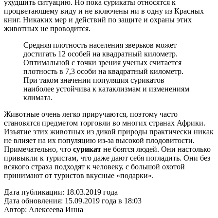
ухудшить ситуацию. Но пока сурикаты относятся к
процветающему виду и не включены ни в одну из Красных
книг. Никаких мер и действий по защите и охраны этих
животных не проводится.
Средняя плотность населения зверьков может
достигать 12 особей на квадратный километр.
Оптимальной с точки зрения ученых считается
плотность в 7,3 особи на квадратный километр.
При таком значении популяция сурикатов
наиболее устойчива к катаклизмам и изменениям
климата.
Животные очень легко приручаются, поэтому часто
становятся предметом торговли во многих странах Африки.
Изъятие этих животных из дикой природы практически никак
не влияет на их популяцию из-за высокой плодовитости.
Примечательно, что
сурикат
не боятся людей. Они настолько
привыкли к туристам, что даже дают себя погладить. Они без
всякого страха подходят к человеку, с большой охотой
принимают от туристов вкусные «подарки».
Дата публикации:
18.03.2019 года
Дата обновления:
15.09.2019 года в 18:03
Автор:
Алексеева Инна