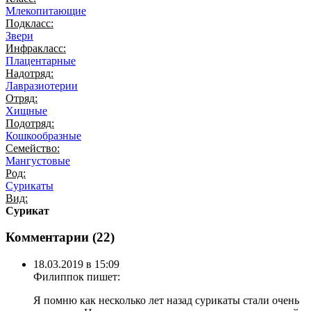
Млекопитающие
Подкласс:
Звери
Инфракласс:
Плацентарные
Надотряд:
Лавразиотерии
Отряд:
Хищные
Подотряд:
Кошкообразные
Семейство:
Мангустовые
Род:
Сурикаты
Вид:
Сурикат
Комментарии (
22
)
18.03.2019 в 15:09
Филиппок
пишет:
Я помню как несколько лет назад сурикаты стали очень