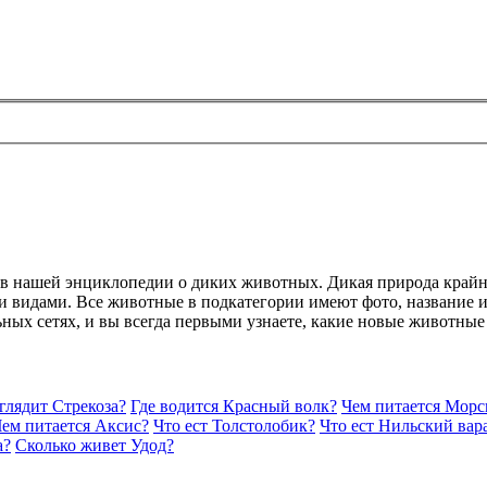
й в нашей энциклопедии о диких животных. Дикая природа крайн
 видами. Все животные в подкатегории имеют фото, название и 
ьных сетях, и вы всегда первыми узнаете, какие новые животные
глядит Стрекоза?
Где водится Красный волк?
Чем питается Морс
ем питается Аксис?
Что ест Толстолобик?
Что ест Нильский вар
а?
Сколько живет Удод?