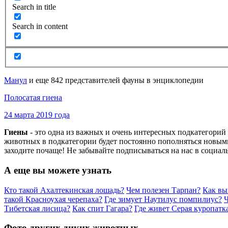
Search in title
Search in content
Манул
и еще 842 представителей фауны в энциклопедии
Полосатая гиена
24 марта 2019 года
Гиены
- это одна из важных и очень интересных подкатегори
животных в подкатегории будет постоянно пополняться новыми
заходите почаще! Не забывайте подписываться на нас в социал
А еще вы можете узнать
Кто такой Ахалтекинская лошадь?
Чем полезен Тарпан?
Как вы
такой Красноухая черепаха?
Где зимует Наутилус помпилиус?
Ч
Тибетская лисица?
Как спит Гагара?
Где живет Серая куропатк
Фото других диких животных