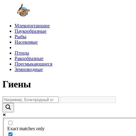
Млекопитающие
Паукообразные
Рыбы
Насекомые
Птицы
Ракообразные
Пресмыкающиеся
Земноводные
Гиены
Exact matches only