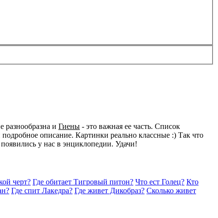
е разнообразна и
Гиены
- это важная ее часть. Список
подробное описание. Картинки реально классные :) Так что
 появились у нас в энциклопедии. Удачи!
кой черт?
Где обитает Тигровый питон?
Что ест Голец?
Кто
ан?
Где спит Лакедра?
Где живет Дикобраз?
Сколько живет