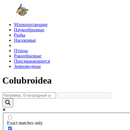
Млекопитающие
Паукообразные
Рыбы
Насекомые
Птицы
Ракообразные
Пресмыкающиеся
Земноводные
Colubroidea
Exact matches only