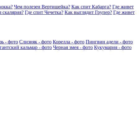
вокка?
Чем полезен Вертишейка?
Как спит Кабарга?
Где живет
 скалярия?
Где спит Чечетка?
Как выглядит Групер?
Где живет
зь - фото
Слизняк - фото
Корелла - фото
Пингвин адели - фото
гантский кальмар - фото
Черная змея - фото
Кукумария - фото