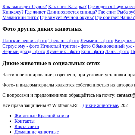
Как выглядит Сурок?
Как спит Казарка?
Где водится Паук крес
Кинкажу?
Где живет Длиннохвостая синица?
Где спит Рыба зу
Малайский тигр?
Где зимует Речной окунь?
Где обитает Чайка?
Фото других диких животных
Плоские черви - фото
Трепанг - фото
Лемминг - фото
Викунья -
Страус эму - фото
Иглистый тритон - фото
Обыкновенный уж -
Черный дрозд - фото
Кузнечик - фото
Ёрш - фото
Лань - фото
По
Дикие животные в социальных сетях
Частичное копирование разрешено, при условии установки пр
Фото- и видеоматериалы являются собственностью их авторов
С вопросами и предложениями обращайтесь на почту:
contact@
Все права защищены ©
Wildfauna.Ru
-
Дикие животные
,
2021
Животные Красной книги
Контакты
Карта сайта
Домашние животные