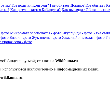
товик?
Где водится Конгони?
Где обитает Дорадо?
Где обитает К
батка?
Как размножается Бабирусса?
Как выглядит Обыкновенная
 фото
Микромата зеленоватая - фото
Ягуарунди - фото
Утка свия
 фото
Бизон - фото
Жук олень - фото
Ужасный листолаз - фото
Ги
лярная сова - фото
ямой (индексируемой) ссылки на
Wildfauna.ru
.
 и используются исключительно в информационных целях.
wildfauna.ru
.