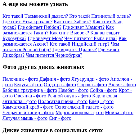
А еще вы можете узнать
Кто такой Тасманский дьявол?
Кто такой Пятнистый олень?
Где спит Утка крохаль?
Как спит Зяблик?
Как спит Заяц
русак?
Где обитает Гиббон?
Где живет Мамонт?
Как
размножается Такин?
Как спит Вьюрок?
Как выглядит
Бурозубка?
Где зимует Моа?
Чем питается Рыба игла?
Как
размножается Аксис?
Кто такой Индийский тигр?
Чем
питается Речной бобр?
Где водится Цианея?
Где живет
Дикобраз?
Чем питается Чернобурка?
Фото других диких животных
Палочник - фото
Дафния - фото
Ягуарунди - фото
Аполлон -
фото
Белуга - фото
Ондатра - фото
Сорока - фото
Аксис - фото
Бабочка траурница - фото
Намбат - фото
Сойка - фото
Крот -
фото
Овсянка - фото
Речной окунь - фото
Карликовая
антилопа - фото
Полосатая гиена - фото
Елец - фото
Камчатский краб - фото
Сенегальский галаго - фото
Чепрачный тапир - фото
Морская корова - фото
Мойва - фото
Летучая мышь - фото
Сиг - фото
Дикие животные в социальных сетях