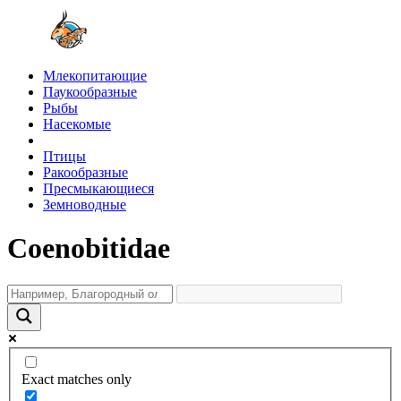
Млекопитающие
Паукообразные
Рыбы
Насекомые
Птицы
Ракообразные
Пресмыкающиеся
Земноводные
Coenobitidae
Exact matches only