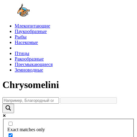
Млекопитающие
Паукообразные
Рыбы
Насекомые
Птицы
Ракообразные
Пресмыкающиеся
Земноводные
Chrysomelini
Exact matches only