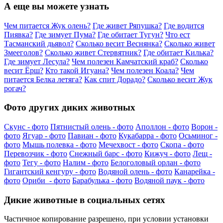
А еще вы можете узнать
Чем питается Жук олень?
Где живет Ряпушка?
Где водится
Пиявка?
Где зимует Пума?
Где обитает Тугун?
Что ест
Тасманский дьявол?
Сколько весит Веснянка?
Сколько живет
Змееголов?
Сколько живет Стервятник?
Где обитает Килька?
Где зимует Лесула?
Чем полезен Камчатский краб?
Сколько
весит Ёрш?
Кто такой Игуана?
Чем полезен Коала?
Чем
питается Белка летяга?
Как спит Дорадо?
Сколько весит Жук
рогач?
Фото других диких животных
Скунс - фото
Пятнистый олень - фото
Аполлон - фото
Ворон -
фото
Ягуар - фото
Павиан - фото
Кукабарра - фото
Осьминог -
фото
Мышь полевка - фото
Мечехвост - фото
Скопа - фото
Перевозчик - фото
Снежный барс - фото
Кижуч - фото
Лещ -
фото
Тегу - фото
Налим - фото
Белоголовый орлан - фото
Гигантский кенгуру - фото
Водяной олень - фото
Канарейка -
фото
Ориби - фото
Барабулька - фото
Водяной паук - фото
Дикие животные в социальных сетях
Частичное копирование разрешено, при условии установки