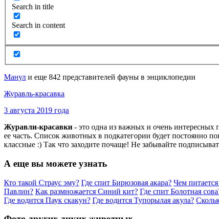
Search in title
Search in content
Манул
и еще 842 представителей фауны в энциклопедии
Журавль-красавка
3 августа 2019 года
Журавли-красавки
- это одна из важных и очень интересных
ее часть. Список животных в подкатегории будет постоянно п
классные :) Так что заходите почаще! Не забывайте подписыват
А еще вы можете узнать
Кто такой Страус эму?
Где спит Бирюзовая акара?
Чем питается
Павлин?
Как размножается Синий кит?
Где спит Болотная сова
Где водится Паук скакун?
Где водится Тупорылая акула?
Скольк
Фото других диких животных