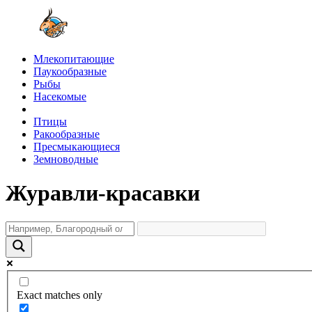
Млекопитающие
Паукообразные
Рыбы
Насекомые
Птицы
Ракообразные
Пресмыкающиеся
Земноводные
Журавли-красавки
Exact matches only