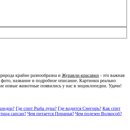
природа крайне разнообразна и
Журавли-красавки
- это важная
 фото, название и подробное описание. Картинки реально
акие новые животные появились у нас в энциклопедии. Удачи!
кондор?
Где спит Рыба луна?
Где водится Снегирь?
Как спит
Птица сапсан?
Чем питается Пиранья?
Чем полезен Волкособ?