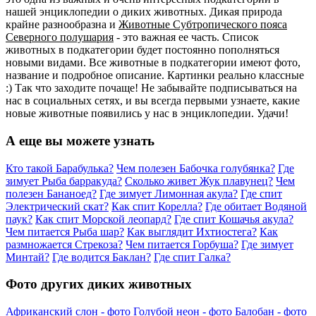
нашей энциклопедии о диких животных. Дикая природа
крайне разнообразна и
Животные Субтропического пояса
Северного полушария
- это важная ее часть. Список
животных в подкатегории будет постоянно пополняться
новыми видами. Все животные в подкатегории имеют фото,
название и подробное описание. Картинки реально классные
:) Так что заходите почаще! Не забывайте подписываться на
нас в социальных сетях, и вы всегда первыми узнаете, какие
новые животные появились у нас в энциклопедии. Удачи!
А еще вы можете узнать
Кто такой Барабулька?
Чем полезен Бабочка голубянка?
Где
зимует Рыба барракуда?
Сколько живет Жук плавунец?
Чем
полезен Бананоед?
Где зимует Лимонная акула?
Где спит
Электрический скат?
Как спит Корелла?
Где обитает Водяной
паук?
Как спит Морской леопард?
Где спит Кошачья акула?
Чем питается Рыба шар?
Как выглядит Ихтиостега?
Как
размножается Стрекоза?
Чем питается Горбуша?
Где зимует
Минтай?
Где водится Баклан?
Где спит Галка?
Фото других диких животных
Африканский слон - фото
Голубой неон - фото
Балобан - фото