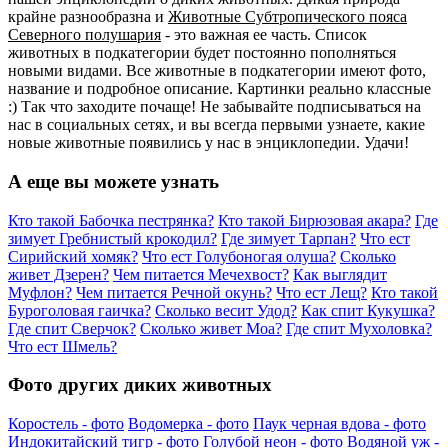
крайне разнообразна и
Животные Субтропического пояса
Северного полушария
- это важная ее часть. Список
животных в подкатегории будет постоянно пополняться
новыми видами. Все животные в подкатегории имеют фото,
название и подробное описание. Картинки реально классные
:) Так что заходите почаще! Не забывайте подписываться на
нас в социальных сетях, и вы всегда первыми узнаете, какие
новые животные появились у нас в энциклопедии. Удачи!
А еще вы можете узнать
Кто такой Бабочка пестрянка?
Кто такой Бирюзовая акара?
Где
зимует Гребнистый крокодил?
Где зимует Тарпан?
Что ест
Сирийский хомяк?
Что ест Голубоногая олуша?
Сколько
живет Дзерен?
Чем питается Мечехвост?
Как выглядит
Муфлон?
Чем питается Речной окунь?
Что ест Лещ?
Кто такой
Буроголовая гаичка?
Сколько весит Удод?
Как спит Кукушка?
Где спит Сверчок?
Сколько живет Моа?
Где спит Мухоловка?
Что ест Шмель?
Фото других диких животных
Коростель - фото
Водомерка - фото
Паук черная вдова - фото
Индокитайский тигр - фото
Голубой неон - фото
Водяной уж -