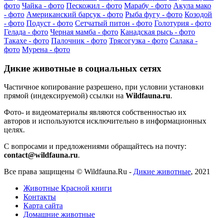
фото
Чайка - фото
Пескожил - фото
Марабу - фото
Акула мако
- фото
Американский барсук - фото
Рыба фугу - фото
Козодой
- фото
Подуст - фото
Сетчатый питон - фото
Голотурия - фото
Гелада - фото
Черная мамба - фото
Канадская рысь - фото
Такахе - фото
Палочник - фото
Трясогузка - фото
Салака -
фото
Мурена - фото
Дикие животные в социальных сетях
Частичное копирование разрешено, при условии установки
прямой (индексируемой) ссылки на
Wildfauna.ru
.
Фото- и видеоматериалы являются собственностью их
авторов и используются исключительно в информационных
целях.
С вопросами и предложениями обращайтесь на почту:
contact@wildfauna.ru
.
Все права защищены ©
Wildfauna.Ru
-
Дикие животные
,
2021
Животные Красной книги
Контакты
Карта сайта
Домашние животные