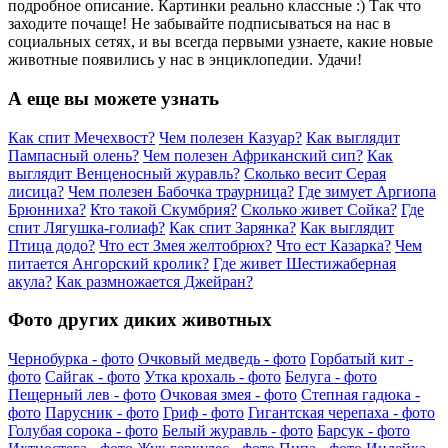
подробное описание. Картинки реально классные :) Так что
заходите почаще! Не забывайте подписываться на нас в
социальных сетях, и вы всегда первыми узнаете, какие новые
животные появились у нас в энциклопедии. Удачи!
А еще вы можете узнать
Как спит Мечехвост?
Чем полезен Казуар?
Как выглядит
Пампасный олень?
Чем полезен Африканский сип?
Как
выглядит Венценосный журавль?
Сколько весит Серая
лисица?
Чем полезен Бабочка траурница?
Где зимует Аргиопа
Брюнниха?
Кто такой Скумбрия?
Сколько живет Сойка?
Где
спит Лягушка-голиаф?
Как спит Зарянка?
Как выглядит
Птица додо?
Что ест Змея желтобрюх?
Что ест Казарка?
Чем
питается Ангорский кролик?
Где живет Шестижаберная
акула?
Как размножается Джейран?
Фото других диких животных
Чернобурка - фото
Очковый медведь - фото
Горбатый кит -
фото
Сайгак - фото
Утка крохаль - фото
Белуга - фото
Пещерный лев - фото
Очковая змея - фото
Степная гадюка -
фото
Парусник - фото
Гриф - фото
Гигантская черепаха - фото
Голубая сорока - фото
Белый журавль - фото
Барсук - фото