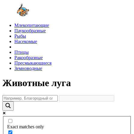
Млекопитающие
Паукообразные
Рыбы
Насекомые
Птицы
Ракообразные
Пресмыкающиеся
Земноводные
Животные луга
Exact matches only