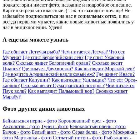
подкатегории имеют фото, название и подробное описание.
Картинки реально классные :) Так что заходите почаще! Не
забывайте подписываться на нас в социальных сетях, и вы
всегда первыми узнаете, какие новые животные появились у
нас в энциклопедии. Удачи!
А еще вы можете узнать
Где обитает Летучая рыба?
Чем питается Лесула?
Что ест
Мурена?
Где спит Берберийский лев?
Где спит Ужасный
волк?
Сколько живет Белоплечий орлан?
Сколько весит
Цианея?
Где зимует Двухвостка?
Как выглядит Морской лев?
Где водится Африканский карликовый ёж?
Где живет Иваси?
Где обитает Капуцин?
Как выглядит Удильщик?
Что ест Орел-
карлик?
Сколько весит Суматранский носорог?
Чем питается
Паук волк?
Как выглядит Пальмовый вор?
Сколько живет
Марабу?
Фото других диких животных
Байкальская нерпа - фото
Коронованный орел - фото
Аксолотль - фото
Тунец - фото
Белохвостый олень - фото
Бычок - фото
Белый аист - фото
Серая белка - фото
Московка -
фото
Мартышка - фото
Сетчатый питон - фото
Рыба-капля -