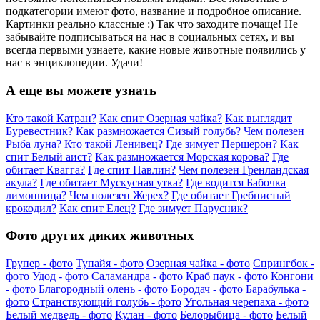
подкатегории имеют фото, название и подробное описание.
Картинки реально классные :) Так что заходите почаще! Не
забывайте подписываться на нас в социальных сетях, и вы
всегда первыми узнаете, какие новые животные появились у
нас в энциклопедии. Удачи!
А еще вы можете узнать
Кто такой Катран?
Как спит Озерная чайка?
Как выглядит
Буревестник?
Как размножается Сизый голубь?
Чем полезен
Рыба луна?
Кто такой Ленивец?
Где зимует Першерон?
Как
спит Белый аист?
Как размножается Морская корова?
Где
обитает Квагга?
Где спит Павлин?
Чем полезен Гренландская
акула?
Где обитает Мускусная утка?
Где водится Бабочка
лимонница?
Чем полезен Жерех?
Где обитает Гребнистый
крокодил?
Как спит Елец?
Где зимует Парусник?
Фото других диких животных
Групер - фото
Тупайя - фото
Озерная чайка - фото
Спрингбок -
фото
Удод - фото
Саламандра - фото
Краб паук - фото
Конгони
- фото
Благородный олень - фото
Бородач - фото
Барабулька -
фото
Странствующий голубь - фото
Угольная черепаха - фото
Белый медведь - фото
Кулан - фото
Белорыбица - фото
Белый