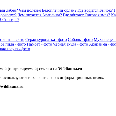
ный лабео?
Чем полезен Белоплечий орлан?
Где водится Бычок?
Г
орокопут?
Чем питается Арапайма?
Где обитает Очковая змея?
Ка
й Снегирь?
аланга - фото
Серая куропатка - фото
Соболь - фото
Муха цеце -
ба пила - фото
Намбат - фото
Чёрная акула - фото
Арапайма - фо
ая косуля - фото
ямой (индексируемой) ссылки на
Wildfauna.ru
.
 и используются исключительно в информационных целях.
wildfauna.ru
.