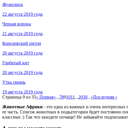
Жужелица
22 августа 2019 года
Черная ворона
21 августа 2019 года
Королевский питон
20 августа 2019 года
Горбатый кит
20 августа 2019 года
Утка свиязь
19 августа 2019 года
Страница 9 из 35
« Первая
«
...
7
8
9
10
11
...
20
30
...
»
Последняя »
Животные Африки
- это одна из важных и очень интересных
ее часть. Список животных в подкатегории будет постоянно п
классные :) Так что заходите почаще! Не забывайте подписыват