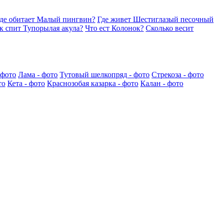
де обитает Малый пингвин?
Где живет Шестиглазый песочный
к спит Тупорылая акула?
Что ест Колонок?
Сколько весит
 фото
Лама - фото
Тутовый шелкопряд - фото
Стрекоза - фото
то
Кета - фото
Краснозобая казарка - фото
Калан - фото