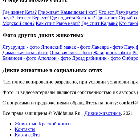
А еще вы можете узнать
Где живет Кета?
Где живет Камышовый кот?
Что ест Двухцвет
паук?
Что ест Беркут?
Где водится Косатка?
Где живет Серый с
Морской слон?
Как спит Рыба карп?
Где спит Кадьяк?
Кто тако
Фото других диких животных
Ягуарунди - фото
Японский макак - фото
Лакедра - фото
Паук ф
Дамасская коза - фото
Очковая змея - фото
Жаворонок - фото
Ры
Бананоед - фото
Аполлон - фото
Дрозд рябинник - фото
Сибирск
Дикие животные в социальных сетях
Частичное копирование разрешено, при условии установки пр
Фото- и видеоматериалы являются собственностью их авторов
С вопросами и предложениями обращайтесь на почту:
contact@
Все права защищены ©
Wildfauna.Ru
-
Дикие животные
,
2021
Животные Красной книги
Контакты
Карта сайта