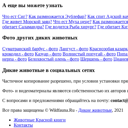
А еще вы можете узнать
Что ест Сиг?
Как размножается Эублефар?
Как спит Адский ва
Где живет Морской заяц?
Что ест Муха цеце?
Как размножается
обитает Саламандра?
Где водится Рыба хирург?
Где обитает Ки
Фото других диких животных
Суматранский барбус - фото
Лангуст - фото
Краснозобая казарк
крокодил - фото
Казуар - фото
Волнистый попугай - фото
Пипа 
нерпа - фото
Белохвостый олень - фото
Шершень - фото
Цианея
Дикие животные в социальных сетях
Частичное копирование разрешено, при условии установки пр
Фото- и видеоматериалы являются собственностью их авторов
С вопросами и предложениями обращайтесь на почту:
contact@
Все права защищены ©
Wildfauna.Ru
-
Дикие животные
,
2021
Животные Красной книги
Контакты