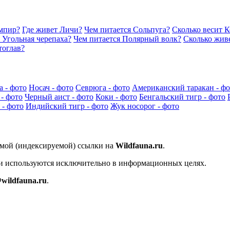
мпир?
Где живет Личи?
Чем питается Сольпуга?
Сколько весит 
 Угольная черепаха?
Чем питается Полярный волк?
Сколько жив
тоглав?
а - фото
Носач - фото
Севрюга - фото
Американский таракан - фо
- фото
Черный аист - фото
Коки - фото
Бенгальский тигр - фото
 - фото
Индийский тигр - фото
Жук носорог - фото
ямой (индексируемой) ссылки на
Wildfauna.ru
.
 и используются исключительно в информационных целях.
wildfauna.ru
.