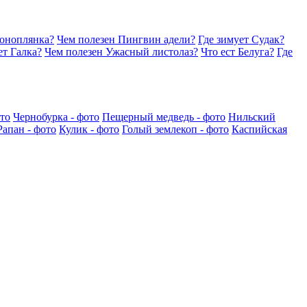
Коноплянка?
Чем полезен Пингвин адели?
Где зимует Судак?
ет Галка?
Чем полезен Ужасный листолаз?
Что ест Белуга?
Где
то
Чернобурка - фото
Пещерный медведь - фото
Нильский
Рапан - фото
Кулик - фото
Голый землекоп - фото
Каспийская