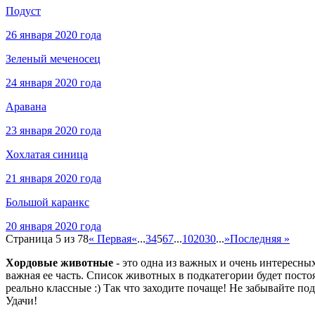
Подуст
26 января 2020 года
Зеленый меченосец
24 января 2020 года
Аравана
23 января 2020 года
Хохлатая синица
21 января 2020 года
Большой каранкс
20 января 2020 года
Страница 5 из 78
« Первая
«
...
3
4
5
6
7
...
10
20
30
...
»
Последняя »
Хордовые животные
- это одна из важных и очень интересн
важная ее часть. Список животных в подкатегории будет пост
реально классные :) Так что заходите почаще! Не забывайте по
Удачи!