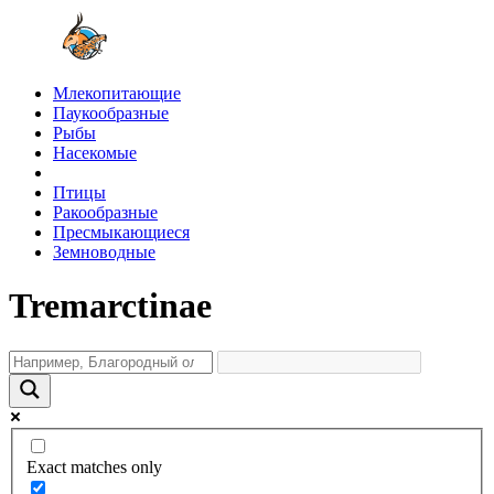
Млекопитающие
Паукообразные
Рыбы
Насекомые
Птицы
Ракообразные
Пресмыкающиеся
Земноводные
Tremarctinae
Exact matches only