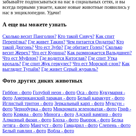
забывайте подписываться на нас в социальных сетях, и вы
всегда первыми узнаете, какие новые животные появились у
нас в энциклопедии. Удачи!
А еще вы можете узнать
Сколько весит Панголин?
Кто такой Сивуч?
Как спит
Перепёлка?
Где живет Такин?
Чем питается Ондатра?
Кто
такой Дюгонь?
Что ест Зубр?
Где обитает Голец?
Сколько
весит Жерех?
Что ест Куница?
Как размножается Вальдшнеп?
Что ест Муфлон?
Где водится Китоглав?
Где спит Утка
крохаль?
Где спит Жук геркулес?
Что ест Морской слон?
Как
выглядит Тупайя?
Где живет Серый журавль?
Фото других диких животных
Гиббон - фото
Голубой неон - фото
Оса - фото
Кукумария -
фото
Американский таракан - фото
Белый каракурт - фото
Иглистый тритон - фото
Зеркальный карп - фото
Муксун -
фото
Чернобурка - фото
Микромата зеленоватая - фото
Гриф -
фото
Кряква - фото
Минога - фото
Адский вампир - фото
Алмазный фазан - фото
Блоха - фото
Вьюрок - фото
Белка
летяга - фото
Мангуст - фото
Гамадрил - фото
Слепень - фото
Белый павлин - фото
Вобла - фото