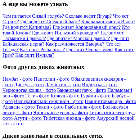
А еще вы можете узнать
Чем питается Сизый голубь?
Сколько весит Ягуар?
Что ест
Стриж?
Где водится Снежный барс?
Как размножается Вьюн?
Где водится Капибара?
Где живет Коронованный орел?
Кто
такой Кулик?
Где живет Нильский крокодил?
Где зимует
Тасманский дьявол?
Где обитает Морской дьявол?
Где спит
Байкальская нерпа?
Как размножается Вьюрок?
Что ест
Гелада?
Как спит Рыба пила?
Где спит Черная змея?
Как спит
Грач?
Как спит Импала?
Фото других диких животных
Намбат - фото
Панголин - фото
Обыкновенная скалярия -
фото
Дискус - фото
Ламантин - фото
Индоутка - фото
Черноногая кошка - фото
Банановый паук - фото
Пальмовый
вор - фото
Тегу - фото
Кижуч - фото
Гурами - фото
Барбус -
фото
Императорский скорпион - фото
Гиацинтовый ара - фото
Аравана - фото
Такин - фото
Рыба пила - фото
Большеухая
лисица - фото
Японский журавль - фото
Гигантский кенгуру -
фото
Агути - фото
Тибетская лисица - фото
Амурский лесной
кот - фото
Дикие животные в социальных сетях