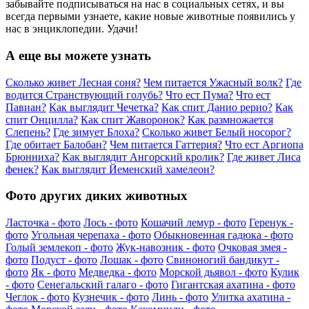
забывайте подписываться на нас в социальных сетях, и вы
всегда первыми узнаете, какие новые животные появились у
нас в энциклопедии. Удачи!
А еще вы можете узнать
Сколько живет Лесная соня?
Чем питается Ужасный волк?
Где
водится Странствующий голубь?
Что ест Пума?
Что ест
Павиан?
Как выглядит Чечетка?
Как спит Данио рерио?
Как
спит Онцилла?
Как спит Жаворонок?
Как размножается
Слепень?
Где зимует Блоха?
Сколько живет Белый носорог?
Где обитает Балобан?
Чем питается Гаттерия?
Что ест Аргиопа
Брюнниха?
Как выглядит Ангорский кролик?
Где живет Лиса
фенек?
Как выглядит Йеменский хамелеон?
Фото других диких животных
Ласточка - фото
Лось - фото
Кошачий лемур - фото
Геренук -
фото
Угольная черепаха - фото
Обыкновенная гадюка - фото
Голый землекоп - фото
Жук-навозник - фото
Очковая змея -
фото
Подуст - фото
Лошак - фото
Свиноногий бандикут -
фото
Як - фото
Медведка - фото
Морской дьявол - фото
Кулик
- фото
Сенегальский галаго - фото
Гигантская ахатина - фото
Чеглок - фото
Кузнечик - фото
Линь - фото
Улитка ахатина -