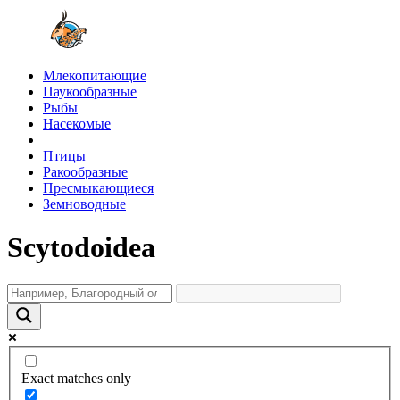
Млекопитающие
Паукообразные
Рыбы
Насекомые
Птицы
Ракообразные
Пресмыкающиеся
Земноводные
Scytodoidea
Exact matches only