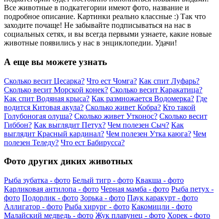
Все животные в подкатегории имеют фото, название и
подробное описание. Картинки реально классные :) Так что
заходите почаще! Не забывайте подписываться на нас в
социальных сетях, и вы всегда первыми узнаете, какие новые
животные появились у нас в энциклопедии. Удачи!
А еще вы можете узнать
Сколько весит Цесарка?
Что ест Чомга?
Как спит Луфарь?
Сколько весит Морской конек?
Сколько весит Каракатица?
Как спит Водяная крыса?
Как размножается Водомерка?
Где
водится Китовая акула?
Сколько живет Кобра?
Кто такой
Голубоногая олуша?
Сколько живет Утконос?
Сколько весит
Гиббон?
Как выглядит Петух?
Чем полезен Сыч?
Как
выглядит Красный кардинал?
Чем полезен Утка каюга?
Чем
полезен Теледу?
Что ест Бабирусса?
Фото других диких животных
Рыба зубатка - фото
Белый тигр - фото
Квакша - фото
Карликовая антилопа - фото
Черная мамба - фото
Рыба петух -
фото
Подорлик - фото
Зорька - фото
Паук каракурт - фото
Аллигатор - фото
Рыба хирург - фото
Какомицли - фото
Малайский медведь - фото
Жук плавунец - фото
Хорек - фото