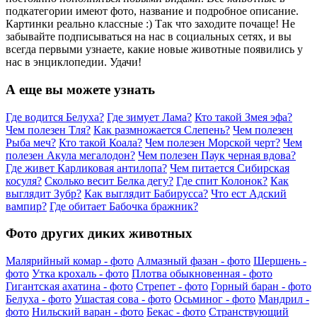
подкатегории имеют фото, название и подробное описание.
Картинки реально классные :) Так что заходите почаще! Не
забывайте подписываться на нас в социальных сетях, и вы
всегда первыми узнаете, какие новые животные появились у
нас в энциклопедии. Удачи!
А еще вы можете узнать
Где водится Белуха?
Где зимует Лама?
Кто такой Змея эфа?
Чем полезен Тля?
Как размножается Слепень?
Чем полезен
Рыба меч?
Кто такой Коала?
Чем полезен Морской черт?
Чем
полезен Акула мегалодон?
Чем полезен Паук черная вдова?
Где живет Карликовая антилопа?
Чем питается Сибирская
косуля?
Сколько весит Белка дегу?
Где спит Колонок?
Как
выглядит Зубр?
Как выглядит Бабирусса?
Что ест Адский
вампир?
Где обитает Бабочка бражник?
Фото других диких животных
Малярийный комар - фото
Алмазный фазан - фото
Шершень -
фото
Утка крохаль - фото
Плотва обыкновенная - фото
Гигантская ахатина - фото
Стрепет - фото
Горный баран - фото
Белуха - фото
Ушастая сова - фото
Осьминог - фото
Мандрил -
фото
Нильский варан - фото
Бекас - фото
Странствующий