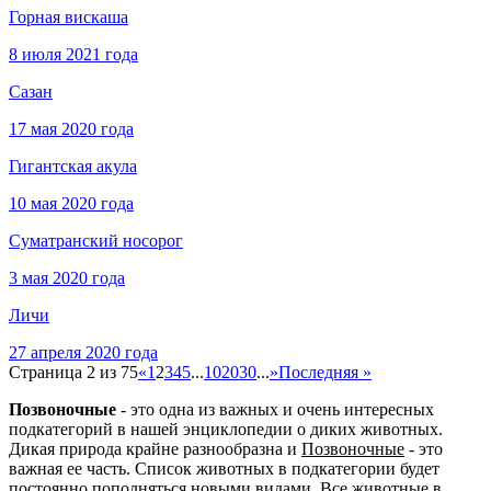
Горная вискаша
8 июля 2021 года
Сазан
17 мая 2020 года
Гигантская акула
10 мая 2020 года
Суматранский носорог
3 мая 2020 года
Личи
27 апреля 2020 года
Страница 2 из 75
«
1
2
3
4
5
...
10
20
30
...
»
Последняя »
Позвоночные
- это одна из важных и очень интересных
подкатегорий в нашей энциклопедии о диких животных.
Дикая природа крайне разнообразна и
Позвоночные
- это
важная ее часть. Список животных в подкатегории будет
постоянно пополняться новыми видами. Все животные в