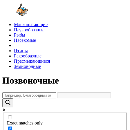
Млекопитающие
Паукообразные
Рыбы
Насекомые
Птицы
Ракообразные
Пресмыкающиеся
Земноводные
Позвоночные
Exact matches only