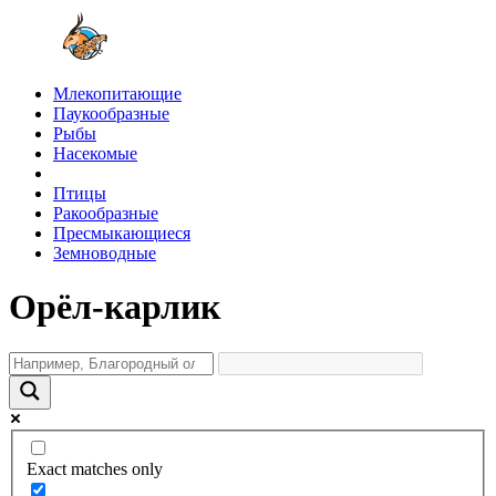
Млекопитающие
Паукообразные
Рыбы
Насекомые
Птицы
Ракообразные
Пресмыкающиеся
Земноводные
Орёл-карлик
Exact matches only