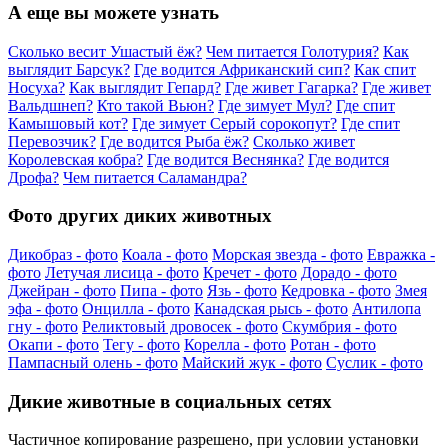
А еще вы можете узнать
Сколько весит Ушастый ёж?
Чем питается Голотурия?
Как
выглядит Барсук?
Где водится Африканский сип?
Как спит
Носуха?
Как выглядит Гепард?
Где живет Гагарка?
Где живет
Вальдшнеп?
Кто такой Вьюн?
Где зимует Мул?
Где спит
Камышовый кот?
Где зимует Серый сорокопут?
Где спит
Перевозчик?
Где водится Рыба ёж?
Сколько живет
Королевская кобра?
Где водится Веснянка?
Где водится
Дрофа?
Чем питается Саламандра?
Фото других диких животных
Дикобраз - фото
Коала - фото
Морская звезда - фото
Евражка -
фото
Летучая лисица - фото
Кречет - фото
Дорадо - фото
Джейран - фото
Пипа - фото
Язь - фото
Кедровка - фото
Змея
эфа - фото
Онцилла - фото
Канадская рысь - фото
Антилопа
гну - фото
Реликтовый дровосек - фото
Скумбрия - фото
Окапи - фото
Тегу - фото
Корелла - фото
Ротан - фото
Пампасный олень - фото
Майский жук - фото
Суслик - фото
Дикие животные в социальных сетях
Частичное копирование разрешено, при условии установки