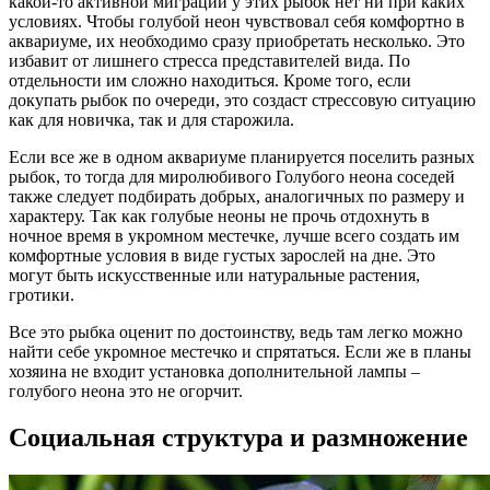
какой-то активной миграции у этих рыбок нет ни при каких
условиях. Чтобы голубой неон чувствовал себя комфортно в
аквариуме, их необходимо сразу приобретать несколько. Это
избавит от лишнего стресса представителей вида. По
отдельности им сложно находиться. Кроме того, если
докупать рыбок по очереди, это создаст стрессовую ситуацию
как для новичка, так и для старожила.
Если все же в одном аквариуме планируется поселить разных
рыбок, то тогда для миролюбивого Голубого неона соседей
также следует подбирать добрых, аналогичных по размеру и
характеру. Так как голубые неоны не прочь отдохнуть в
ночное время в укромном местечке, лучше всего создать им
комфортные условия в виде густых зарослей на дне. Это
могут быть искусственные или натуральные растения,
гротики.
Все это рыбка оценит по достоинству, ведь там легко можно
найти себе укромное местечко и спрятаться. Если же в планы
хозяина не входит установка дополнительной лампы –
голубого неона это не огорчит.
Социальная структура и размножение