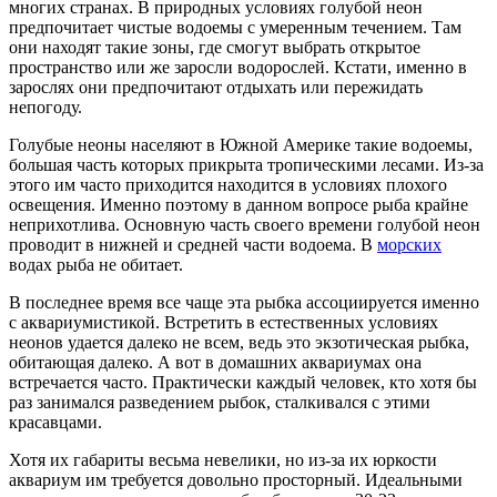
многих странах. В природных условиях голубой неон
предпочитает чистые водоемы с умеренным течением. Там
они находят такие зоны, где смогут выбрать открытое
пространство или же заросли водорослей. Кстати, именно в
зарослях они предпочитают отдыхать или пережидать
непогоду.
Голубые неоны населяют в Южной Америке такие водоемы,
большая часть которых прикрыта тропическими лесами. Из-за
этого им часто приходится находится в условиях плохого
освещения. Именно поэтому в данном вопросе рыба крайне
неприхотлива. Основную часть своего времени голубой неон
проводит в нижней и средней части водоема. В
морских
водах рыба не обитает.
В последнее время все чаще эта рыбка ассоциируется именно
с аквариумистикой. Встретить в естественных условиях
неонов удается далеко не всем, ведь это экзотическая рыбка,
обитающая далеко. А вот в домашних аквариумах она
встречается часто. Практически каждый человек, кто хотя бы
раз занимался разведением рыбок, сталкивался с этими
красавцами.
Хотя их габариты весьма невелики, но из-за их юркости
аквариум им требуется довольно просторный. Идеальными