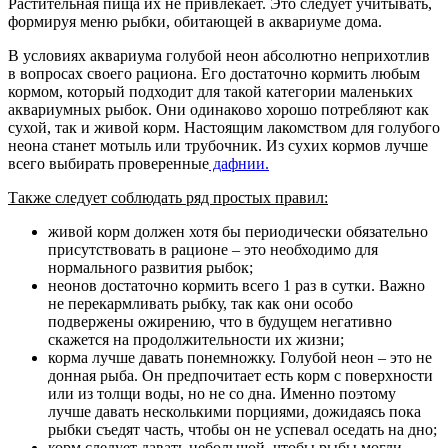
Растительная пища их не привлекает. Это следует учитывать,
формируя меню рыбки, обитающей в аквариуме дома.
В условиях аквариума голубой неон абсолютно неприхотлив
в вопросах своего рациона. Его достаточно кормить любым
кормом, который подходит для такой категории маленьких
аквариумных рыбок. Они одинаково хорошо потребляют как
сухой, так и живой корм. Настоящим лакомством для голубого
неона станет мотыль или трубочник. Из сухих кормов лучше
всего выбирать проверенные
дафнии.
Также следует соблюдать ряд простых правил:
живой корм должен хотя бы периодически обязательно
присутствовать в рационе – это необходимо для
нормального развития рыбок;
неонов достаточно кормить всего 1 раз в сутки. Важно
не перекармливать рыбку, так как они особо
подвержены ожирению, что в будущем негативно
скажется на продолжительности их жизни;
корма лучше давать понемножку. Голубой неон – это не
донная рыба. Он предпочитает есть корм с поверхности
или из толщи воды, но не со дна. Именно поэтому
лучше давать несколькими порциями, дожидаясь пока
рыбки съедят часть, чтобы он не успевал оседать на дно;
корм следует давать небольшой, чтобы рыбы могли