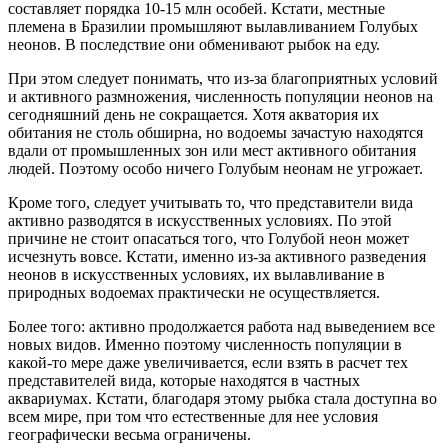
составляет порядка 10-15 млн особей. Кстати, местные
племена в Бразилии промышляют вылавливанием Голубых
неонов. В последствие они обменивают рыбок на еду.
При этом следует понимать, что из-за благоприятных условий
и активного размножения, численность популяции неонов на
сегодняшний день не сокращается. Хотя акватория их
обитания не столь обширна, но водоемы зачастую находятся
вдали от промышленных зон или мест активного обитания
людей. Поэтому особо ничего Голубым неонам не угрожает.
Кроме того, следует учитывать то, что представители вида
активно разводятся в искусственных условиях. По этой
причине не стоит опасаться того, что Голубой неон может
исчезнуть вовсе. Кстати, именно из-за активного разведения
неонов в искусственных условиях, их вылавливание в
природных водоемах практически не осуществляется.
Более того: активно продолжается работа над выведением все
новых видов. Именно поэтому численность популяции в
какой-то мере даже увеличивается, если взять в расчет тех
представителей вида, которые находятся в частных
аквариумах. Кстати, благодаря этому рыбка стала доступна во
всем мире, при том что естественные для нее условия
географически весьма ограничены.