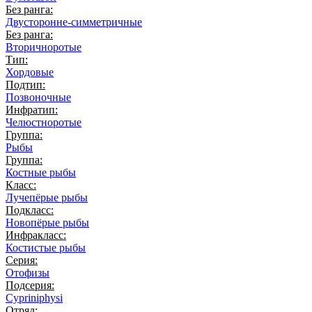
Без ранга:
Двусторонне-симметричные
Без ранга:
Вторичноротые
Тип:
Хордовые
Подтип:
Позвоночные
Инфратип:
Челюстноротые
Группа:
Рыбы
Группа:
Костные рыбы
Класс:
Лучепёрые рыбы
Подкласс:
Новопёрые рыбы
Инфракласс:
Костистые рыбы
Серия:
Отофизы
Подсерия:
Cypriniphysi
Отряд: