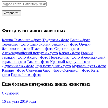
Фото других диких животных
Кошка Темминка - фото
Тридакна - фото
Выпь - фото
Тернеция - фото
Свиноногий бандикут - фото
Орлан-
белохвост - фото
Шмель - фото
Стрепет - фото
Александрийский попугай - фото
Кабан - фото
Рыжий
таракан - фото
Аксис - фото
Перевозчик - фото
Американский
таракан - фото
Такахе - фото
Красный коршун - фото
Даурский ёж - фото
Жук пожарник - фото
Муравей пуля - фото
Какапо - фото
Снежный барс - фото
Осьминог - фото
Кета -
фото
Горный лев - фото
Еще больше интересных диких животных
Скумбрия
16 августа 2019 года