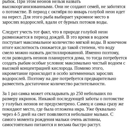
рыбок. При этом неонов нельзя назвать
высокоорганизованными. Они не создают семей, не заботятся
о потомстве. В период с октября по январь голубой неон идет
на нерест. Для этого рыба выбирает укромное место в
зарослях водорослей, вдали от бурных потоков воды.
Следует учесть тот факт, что в природе голубой неон
размножается в период дождей. В это время в водоем
поступает максимальное количество мягкой воды. В конечном
итоге кислотность снижается до такой степени, что воду
смело можно назвать дистиллированной. Именно поэтому,
если разводить неонов планируется дома, то тогда потребуется
создать рыбам особые условия: максимально чистый водоем с
высокой концентрацией кислорода. Помимо этого,
икрометание происходит в особо затемненных зарослях
водорослей. Поэтому на дне потребуется предварительно
разместить достаточное количество растительности.
За 1 раз самка может откладывать до 250 небольших по
размеру икринок. Никакой последующей заботы о потомстве
у голубых неонов не предусмотрено. Самец и самка сразу же
покидают место, где была отложена икра. Уже буквально
через 4-5 дней на свет появляются небольшие мальки. С
самого момента рождения мальки очень активны,
самостоятельно питаются и весьма быстро растут.