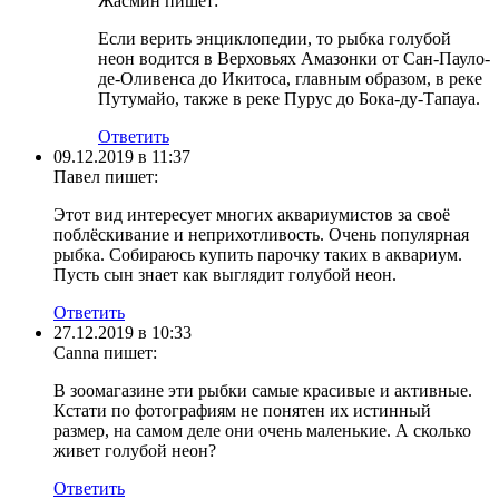
Жасмин
пишет:
Если верить энциклопедии, то рыбка голубой
неон водится в Верховьях Амазонки от Сан-Пауло-
де-Оливенса до Икитоса, главным образом, в реке
Путумайо, также в реке Пурус до Бока-ду-Тапауа.
Ответить
09.12.2019 в 11:37
Павел
пишет:
Этот вид интересует многих аквариумистов за своё
поблёскивание и неприхотливость. Очень популярная
рыбка. Собираюсь купить парочку таких в аквариум.
Пусть сын знает как выглядит голубой неон.
Ответить
27.12.2019 в 10:33
Canna
пишет:
В зоомагазине эти рыбки самые красивые и активные.
Кстати по фотографиям не понятен их истинный
размер, на самом деле они очень маленькие. А сколько
живет голубой неон?
Ответить