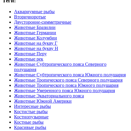
Теги:
Аквариумные рыбы
Вторичноротые
Двусторонне-симметричные
Животные Бразилии
Животные Германии
Животные Колумбии
Животные на букву Г
Животные на букву Н
Животные Перу
Животные рек
Животные Субтропического пояса Северного
полушария
Животные Субтропического пояса Южного полушария
Животные Тропического пояса Северного полушария
Животные Тропического пояса Южного полушария
Животные Умеренного пояса Южного полушария
Животные Экваториального пояса
Животные Южной Америки
Интересные рыбы
Костистые рыбы
Костнопузырные
Костные рыбы
Красивые рыбы