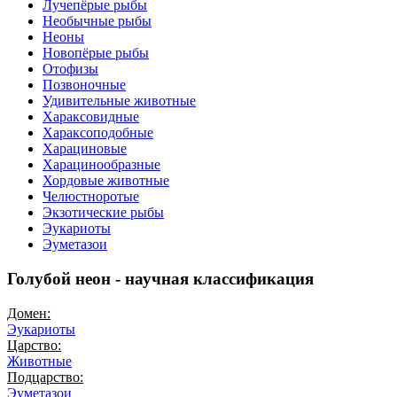
Лучепёрые рыбы
Необычные рыбы
Неоны
Новопёрые рыбы
Отофизы
Позвоночные
Удивительные животные
Хараксовидные
Хараксоподобные
Харациновые
Харацинообразные
Хордовые животные
Челюстноротые
Экзотические рыбы
Эукариоты
Эуметазои
Голубой неон - научная классификация
Домен:
Эукариоты
Царство:
Животные
Подцарство:
Эуметазои