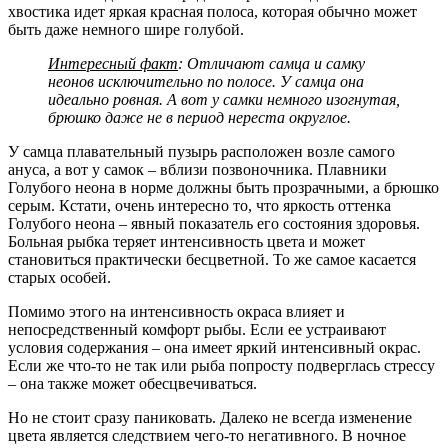
хвостика идет яркая красная полоса, которая обычно может
быть даже немного шире голубой.
Интересный факт
: Отличают самца и самку
неонов исключительно по полосе. У самца она
идеально ровная. А вот у самки немного изогнутая,
брюшко даже не в период нереста округлое.
У самца плавательный пузырь расположен возле самого
ануса, а вот у самок – вблизи позвоночника. Плавники
Голубого неона в норме должны быть прозрачными, а брюшко
серым. Кстати, очень интересно то, что яркость оттенка
Голубого неона – явный показатель его состояния здоровья.
Больная рыбка теряет интенсивность цвета и может
становиться практически бесцветной. То же самое касается
старых особей.
Помимо этого на интенсивность окраса влияет и
непосредственный комфорт рыбы. Если ее устраивают
условия содержания – она имеет яркий интенсивный окрас.
Если же что-то не так или рыба попросту подверглась стрессу
– она также может обесцвечиваться.
Но не стоит сразу паниковать. Далеко не всегда изменение
цвета является следствием чего-то негативного. В ночное