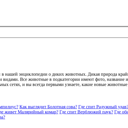
й в нашей энциклопедии о диких животных. Дикая природа край
 видами. Все животные в подкатегории имеют фото, название и 
ьных сетях, и вы всегда первыми узнаете, какие новые животные
омпилиус?
Как выглядит Болотная сова?
Где спит Радужный удав
де живет Малярийный комар?
Где спит Верблюжий паук?
Где об
ра?