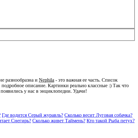
не разнообразна и
Nephila
- это важная ее часть. Список
подробное описание. Картинки реально классные :) Так что
 появились у нас в энциклопедии. Удачи!
?
Где водится Серый журавль?
Сколько весит Луговая собачка?
итает Снегирь?
Сколько живет Таймень?
Кто такой Рыба петух?