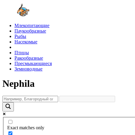
Млекопитающие
Паукообразные
Рыбы
Насекомые
Птицы
Ракообразные
Пресмыкающиеся
Земноводные
Nephila
Exact matches only