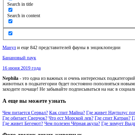
Search in title
Search in content
Манул
и еще 842 представителей фауны в энциклопедии
Банановый паук
16 июня 2019 года
Nephila
- это одна из важных и очень интересных подкатегори
животных в подкатегории будет постоянно пополняться новыми
заходите почаще! Не забывайте подписываться на нас в социал
А еще вы можете узнать
Чем питается Сервал?
Как спит Майна?
Где живет Наутилус п
Где обитает Сверчок?
Что ест Морской лев?
Где спит Катран?
Г
Где живет Бегемот?
Чем полезен Чёрная акула?
Где зимует Выд
Фото других диких животных