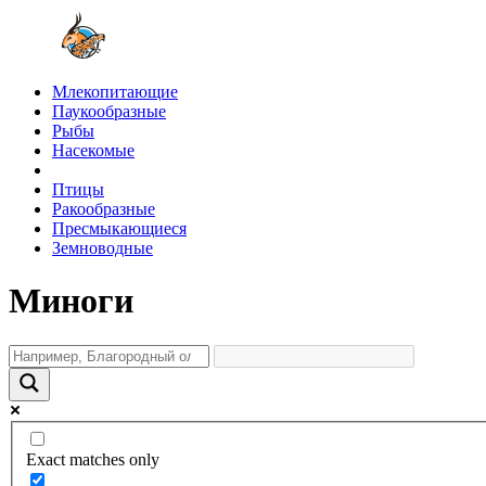
Млекопитающие
Паукообразные
Рыбы
Насекомые
Птицы
Ракообразные
Пресмыкающиеся
Земноводные
Миноги
Exact matches only