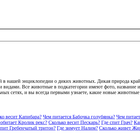
ий в нашей энциклопедии о диких животных. Дикая природа кра
 видами. Все животные в подкатегории имеют фото, название и 
ьных сетях, и вы всегда первыми узнаете, какие новые животные
ко весит Капибара?
Чем питается Бабочка голубянка?
Чем питае
 обитает Кролик рекс?
Сколько весит Пескарь?
Где спит Грач?
Ка
спит Гребенчатый тритон?
Где зимует Налим?
Сколько живет Жи