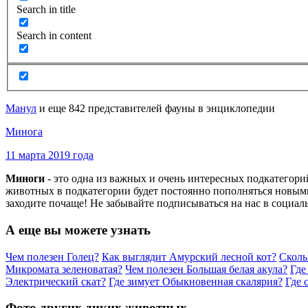
Search in title
Search in content
Манул
и еще 842 представителей фауны в энциклопедии
Минога
11 марта 2019 года
Миноги
- это одна из важных и очень интересных подкатегор
животных в подкатегории будет постоянно пополняться новыми
заходите почаще! Не забывайте подписываться на нас в социал
А еще вы можете узнать
Чем полезен Голец?
Как выглядит Амурский лесной кот?
Сколь
Микромата зеленоватая?
Чем полезен Большая белая акула?
Где
Электрический скат?
Где зимует Обыкновенная скалярия?
Где 
Фото других диких животных