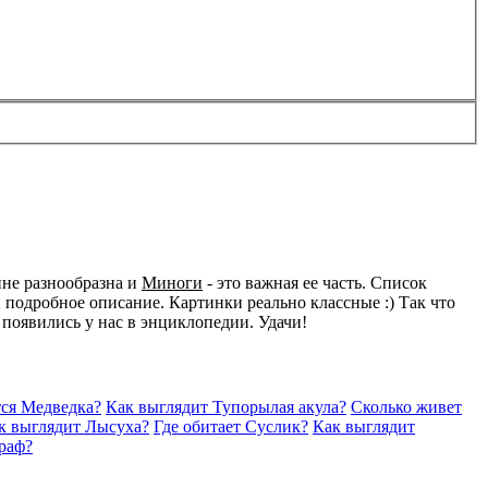
йне разнообразна и
Миноги
- это важная ее часть. Список
подробное описание. Картинки реально классные :) Так что
 появились у нас в энциклопедии. Удачи!
тся Медведка?
Как выглядит Тупорылая акула?
Сколько живет
к выглядит Лысуха?
Где обитает Суслик?
Как выглядит
раф?