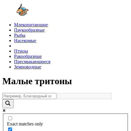
Млекопитающие
Паукообразные
Рыбы
Насекомые
Птицы
Ракообразные
Пресмыкающиеся
Земноводные
Малые тритоны
Exact matches only