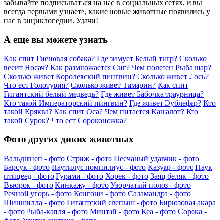
забывайте подписываться на нас в социальных сетях, и вы
всегда первыми узнаете, какие новые животные появились у
нас в энциклопедии. Удачи!
А еще вы можете узнать
Как спит Гиеновая собака?
Где зимует Белый тигр?
Сколько
весит Носач?
Как размножается Сиг?
Чем полезен Рыба шар?
Сколько живет Королевский пингвин?
Сколько живет Лось?
Что ест Голотурия?
Сколько живет Тамарин?
Как спит
Гигантский белый медведь?
Где живет Бабочка траурница?
Кто такой Императорский пингвин?
Где живет Эублефар?
Кто
такой Кряква?
Как спит Оса?
Чем питается Кашалот?
Кто
такой Сурок?
Что ест Сороконожка?
Фото других диких животных
Вальдшнеп - фото
Стриж - фото
Песчаный удавчик - фото
Барсук - фото
Наутилус помпилиус - фото
Казуар - фото
Паук
птицеед - фото
Гурами - фото
Хорек - фото
Заяц беляк - фото
Вьюрок - фото
Кинкажу - фото
Узорчатый полоз - фото
Речной угорь - фото
Конгони - фото
Саламандра - фото
Шиншилла - фото
Гигантский слепыш - фото
Бирюзовая акара
- фото
Рыба-капля - фото
Минтай - фото
Кеа - фото
Сорока -