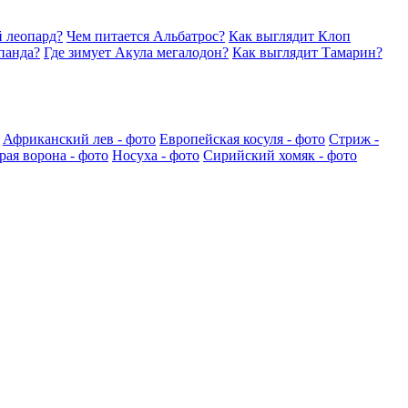
 леопард?
Чем питается Альбатрос?
Как выглядит Клоп
панда?
Где зимует Акула мегалодон?
Как выглядит Тамарин?
Африканский лев - фото
Европейская косуля - фото
Стриж -
рая ворона - фото
Носуха - фото
Сирийский хомяк - фото