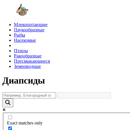
Млекопитающие
Паукообразные
Рыбы
Насекомые
Птицы
Ракообразные
Пресмыкающиеся
Земноводные
Диапсиды
Exact matches only