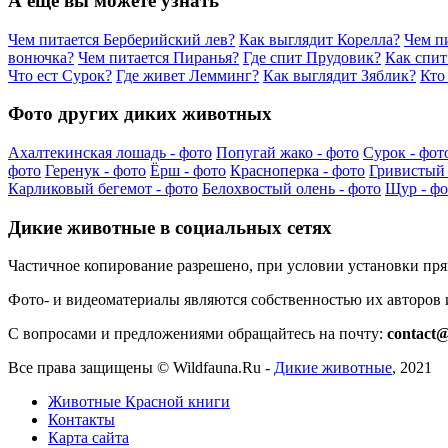
А еще вы можете узнать
Чем питается Берберийский лев?
Как выглядит Корелла?
Чем п
вонючка?
Чем питается Пиранья?
Где спит Прудовик?
Как спит
Что ест Сурок?
Где живет Лемминг?
Как выглядит Зяблик?
Кто
Фото других диких животных
Ахалтекинская лошадь - фото
Попугай жако - фото
Сурок - фот
фото
Геренук - фото
Ёрш - фото
Красноперка - фото
Гривистый 
Карликовый бегемот - фото
Белохвостый олень - фото
Щур - фо
Дикие животные в социальных сетях
Частичное копирование разрешено, при условии установки пр
Фото- и видеоматериалы являются собственностью их авторов
С вопросами и предложениями обращайтесь на почту:
contact@
Все права защищены ©
Wildfauna.Ru
-
Дикие животные
,
2021
Животные Красной книги
Контакты
Карта сайта