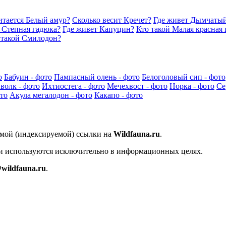
итается Белый амур?
Сколько весит Кречет?
Где живет Дымчатый
 Степная гадюка?
Где живет Капуцин?
Кто такой Малая красная 
 такой Смилодон?
о
Бабуин - фото
Пампасный олень - фото
Белоголовый сип - фото
волк - фото
Ихтиостега - фото
Мечехвост - фото
Норка - фото
Се
то
Акула мегалодон - фото
Какапо - фото
ямой (индексируемой) ссылки на
Wildfauna.ru
.
 и используются исключительно в информационных целях.
wildfauna.ru
.