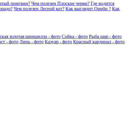
латый пингвин?
Чем полезен Плоские черви?
Где водится
орадо?
Чем полезен Лесной кот?
Как выглядит Ориби ?
Как
ская золотая шиншилла - фото
Сойка - фото
Рыба шар - фото
ст - фото
Линь - фото
Казуар - фото
Красный кардинал - фото