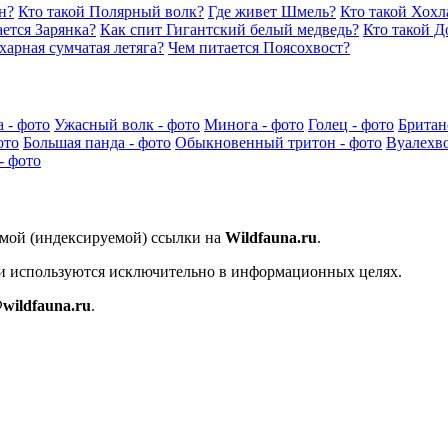
н?
Кто такой Полярный волк?
Где живет Шмель?
Кто такой Хох
ется Зарянка?
Как спит Гигантский белый медведь?
Кто такой Д
харная сумчатая летяга?
Чем питается Поясохвост?
 - фото
Ужасный волк - фото
Минога - фото
Голец - фото
Британ
ото
Большая панда - фото
Обыкновенный тритон - фото
Вуалехво
- фото
ямой (индексируемой) ссылки на
Wildfauna.ru
.
 и используются исключительно в информационных целях.
wildfauna.ru
.