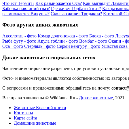
Что ест Термит?
Как размножается Оса?
Как выглядит Ламанти
Бабочка павлиний глаз?
Где живет Горбатый кит?
Как размножа
размножается Викунья?
Сколько живет Тридакна?
Кто такой Са
Фото других диких животных
Аксолотль - фото
Комар долгоножка - фото
Блоха - фото
Лысуха
Рыба фугу - фото
Акула гоблин - фото
Вомбат - фото
Окапи - ф
Оса - фото
Стерлядь - фото
Серый кенгуру - фото
Ушастая сова 
Дикие животные в социальных сетях
Частичное копирование разрешено, при условии установки пр
Фото- и видеоматериалы являются собственностью их авторов
С вопросами и предложениями обращайтесь на почту:
contact@
Все права защищены ©
Wildfauna.Ru
-
Дикие животные
,
2021
Животные Красной книги
Контакты
Карта сайта
Домашние животные