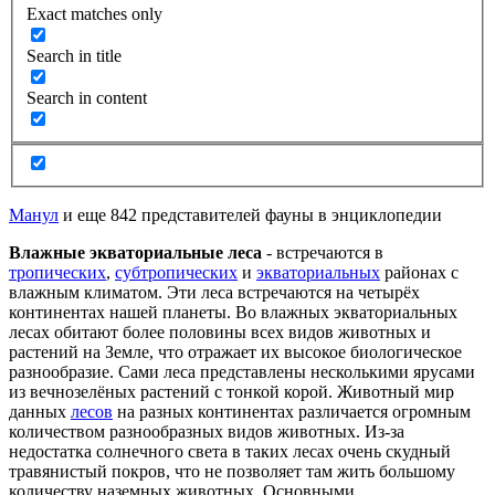
Exact matches only
Search in title
Search in content
Манул
и еще 842 представителей фауны в энциклопедии
Влажные экваториальные леса
- встречаются в
тропических
,
субтропических
и
экваториальных
районах с
влажным климатом. Эти леса встречаются на четырёх
континентах нашей планеты. Во влажных экваториальных
лесах обитают более половины всех видов животных и
растений на Земле, что отражает их высокое биологическое
разнообразие. Сами леса представлены несколькими ярусами
из вечнозелёных растений с тонкой корой. Животный мир
данных
лесов
на разных континентах различается огромным
количеством разнообразных видов животных. Из-за
недостатка солнечного света в таких лесах очень скудный
травянистый покров, что не позволяет там жить большому
количеству наземных животных. Основными