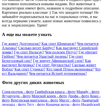
постоянно пополняться новыми видами. Все животные в
подкатегории имеют фото, название и подробное описание.
Картинки реально классные :) Так что заходите почаще! Не
забывайте подписываться на нас в социальных сетях, и вы
всегда первыми узнаете, какие новые животные появились у
нас в энциклопедии. Удачи!
А еще вы можете узнать
Где живет Долгоносик?
Как спит Шимпанзе?
Чем питается
Альпака?
Сколько весит Барбус?
Как выглядит Сирийский
хомяк?
Где спит Нильгау?
Чем полезен Петух?
Где обитает
Гиббон?
Чем питается Ушастый тюлень?
Где спит
Белоголовый сип?
Где зимует Африканский слон?
Как
выглядит Кедровка?
Где спит Двухвостка?
Сколько живет
Вобла?
Как спит Сурикат?
Кто такой Птица малиновка?
Что
ест Вальдшнеп?
Чем питается Ястреб тетеревятник?
Фото других диких животных
Соня-полчок - фото
Гамбийская крыса - фото
Марабу - фото
Ягуарунди - фото
Морской конек - фото
Дрофа - фото
Коки -
фото
Венгерская мангалица - фото
Магот - фото
Дымчатый
леопард - фото
Тегу - фото
Кошачья акула - фото
Индийский