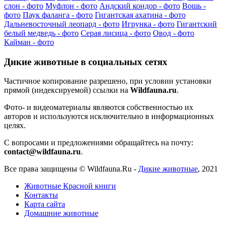
слон - фото
Муфлон - фото
Андский кондор - фото
Вошь -
фото
Паук фаланга - фото
Гигантская ахатина - фото
Дальневосточный леопард - фото
Игрунка - фото
Гигантский
белый медведь - фото
Серая лисица - фото
Овод - фото
Кайман - фото
Дикие животные в социальных сетях
Частичное копирование разрешено, при условии установки
прямой (индексируемой) ссылки на
Wildfauna.ru
.
Фото- и видеоматериалы являются собственностью их
авторов и используются исключительно в информационных
целях.
С вопросами и предложениями обращайтесь на почту:
contact@wildfauna.ru
.
Все права защищены ©
Wildfauna.Ru
-
Дикие животные
,
2021
Животные Красной книги
Контакты
Карта сайта
Домашние животные