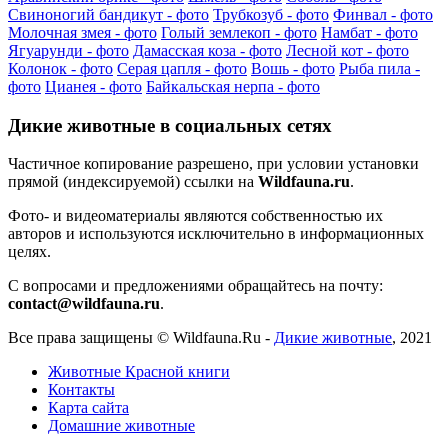
Свиноногий бандикут - фото
Трубкозуб - фото
Финвал - фото
Молочная змея - фото
Голый землекоп - фото
Намбат - фото
Ягуарунди - фото
Дамасская коза - фото
Лесной кот - фото
Колонок - фото
Серая цапля - фото
Вошь - фото
Рыба пила -
фото
Цианея - фото
Байкальская нерпа - фото
Дикие животные в социальных сетях
Частичное копирование разрешено, при условии установки
прямой (индексируемой) ссылки на
Wildfauna.ru
.
Фото- и видеоматериалы являются собственностью их
авторов и используются исключительно в информационных
целях.
С вопросами и предложениями обращайтесь на почту:
contact@wildfauna.ru
.
Все права защищены ©
Wildfauna.Ru
-
Дикие животные
,
2021
Животные Красной книги
Контакты
Карта сайта
Домашние животные