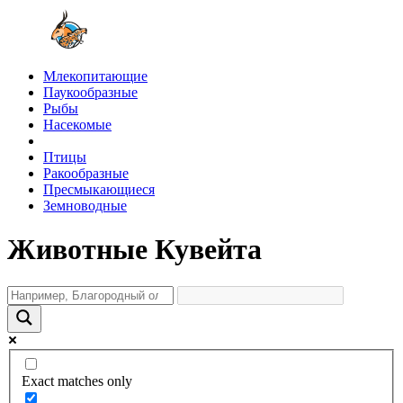
Млекопитающие
Паукообразные
Рыбы
Насекомые
Птицы
Ракообразные
Пресмыкающиеся
Земноводные
Животные Кувейта
Exact matches only