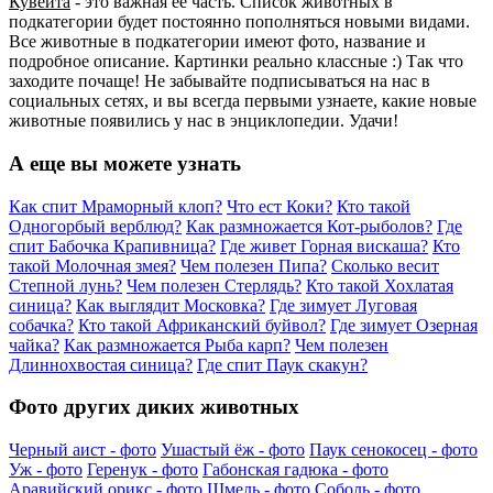
Кувейта
- это важная ее часть. Список животных в
подкатегории будет постоянно пополняться новыми видами.
Все животные в подкатегории имеют фото, название и
подробное описание. Картинки реально классные :) Так что
заходите почаще! Не забывайте подписываться на нас в
социальных сетях, и вы всегда первыми узнаете, какие новые
животные появились у нас в энциклопедии. Удачи!
А еще вы можете узнать
Как спит Мраморный клоп?
Что ест Коки?
Кто такой
Одногорбый верблюд?
Как размножается Кот-рыболов?
Где
спит Бабочка Крапивница?
Где живет Горная вискаша?
Кто
такой Молочная змея?
Чем полезен Пипа?
Сколько весит
Степной лунь?
Чем полезен Стерлядь?
Кто такой Хохлатая
синица?
Как выглядит Московка?
Где зимует Луговая
собачка?
Кто такой Африканский буйвол?
Где зимует Озерная
чайка?
Как размножается Рыба карп?
Чем полезен
Длиннохвостая синица?
Где спит Паук скакун?
Фото других диких животных
Черный аист - фото
Ушастый ёж - фото
Паук сенокосец - фото
Уж - фото
Геренук - фото
Габонская гадюка - фото
Аравийский орикс - фото
Шмель - фото
Соболь - фото