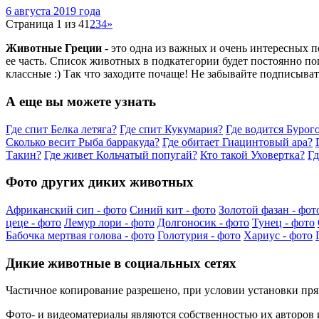
6 августа 2019 года
Страница 1 из 4
1
2
3
4
»
Животные Греции
- это одна из важных и очень интересных 
ее часть. Список животных в подкатегории будет постоянно п
классные :) Так что заходите почаще! Не забывайте подписыват
А еще вы можете узнать
Где спит Белка летяга?
Где спит Кукумария?
Где водится Бурог
Сколько весит Рыба барракуда?
Где обитает Гиацинтовый ара?
Такин?
Где живет Кольчатый попугай?
Кто такой Уховертка?
Гд
Фото других диких животных
Африканский сип - фото
Синий кит - фото
Золотой фазан - фот
цеце - фото
Лемур лори - фото
Долгоносик - фото
Тунец - фото
Бабочка мертвая голова - фото
Голотурия - фото
Хариус - фото
Дикие животные в социальных сетях
Частичное копирование разрешено, при условии установки пр
Фото- и видеоматериалы являются собственностью их авторов