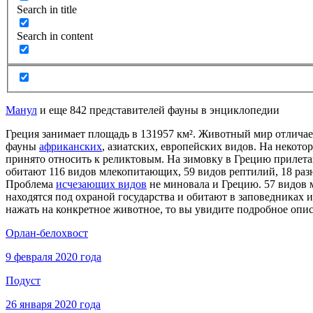
Search in title
Search in content
Манул
и еще 842 представителей фауны в энциклопедии
Греция занимает площадь в 131957 км². Животный мир отличае
фауны
африканских
, азиатских, европейских видов. На некот
принято относить к реликтовым. На зимовку в Грецию прилета
обитают 116 видов млекопитающих, 59 видов рептилий, 18 ра
Проблема
исчезающих видов
не миновала и Грецию. 57 видов 
находятся под охраной государства и обитают в заповедниках 
нажать на конкретное животное, то вы увидите подробное опис
Орлан-белохвост
9 февраля 2020 года
Подуст
26 января 2020 года