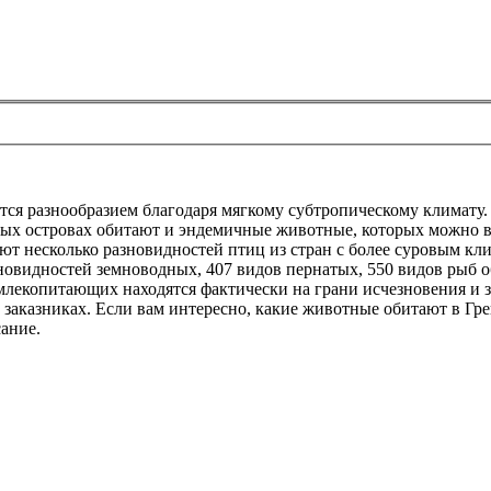
тся разнообразием благодаря мягкому субтропическому климату.
орых островах обитают и эндемичные животные, которых можно вс
ют несколько разновидностей птиц из стран с более суровым к
зновидностей земноводных, 407 видов пернатых, 550 видов рыб
млекопитающих находятся фактически на грани исчезновения и 
и заказниках. Если вам интересно, какие животные обитают в Гр
ание.