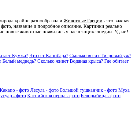
рирода крайне разнообразна и
Животные Греции
- это важная
 фото, название и подробное описание. Картинки реально
акие новые животные появились у нас в энциклопедии. Удачи!
битает Кумжа?
Что ест Капибара?
Сколько весит Тигровый уж?
т Белый медведь?
Сколько живет Водяная крыса?
Где обитает
Какапо - фото
Лесула - фото
Большой тушканчик - фото
Муха
угуар - фото
Каспийская нерпа - фото
Белорыбица - фото