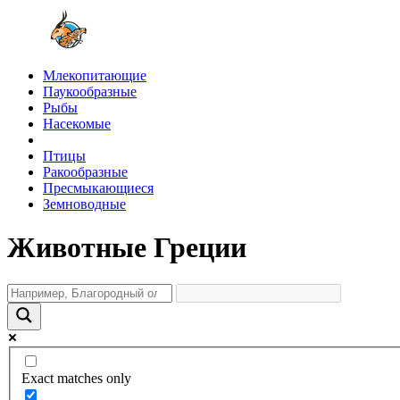
Млекопитающие
Паукообразные
Рыбы
Насекомые
Птицы
Ракообразные
Пресмыкающиеся
Земноводные
Животные Греции
Exact matches only