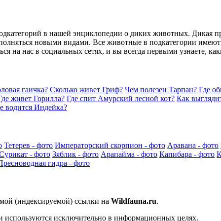
подкатегорий в нашей энциклопедии о диких животных. Дикая п
ополняться новыми видами. Все животные в подкатегории имеют
ься на нас в социальных сетях, и вы всегда первыми узнаете, к
оловая гаичка?
Сколько живет Гриф?
Чем полезен Тарпан?
Где о
Где живет Горилла?
Где спит Амурский лесной кот?
Как выгляди
е водится Индейка?
о
Тетерев - фото
Императорский скорпион - фото
Аравана - фото
Сурикат - фото
Зяблик - фото
Арапайма - фото
Капибара - фото
К
Пресноводная гидра - фото
ямой (индексируемой) ссылки на
Wildfauna.ru
.
 и используются исключительно в информационных целях.