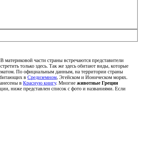
 В материковой части страны встречаются представители
третить только здесь. Так же здесь обитают виды, которые
лиматом. По официальным данным, на территории страны
 обитающих в
Средиземном
, Эгейском и Ионическом морях.
занесены в
Красную книгу
. Многие
животные Греции
еции, ниже представлен список с фото и названиями. Если