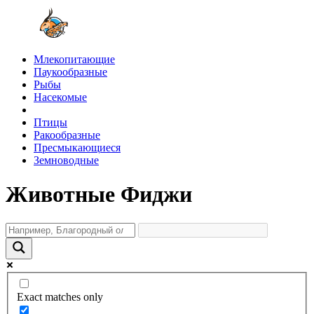
Млекопитающие
Паукообразные
Рыбы
Насекомые
Птицы
Ракообразные
Пресмыкающиеся
Земноводные
Животные Фиджи
Exact matches only