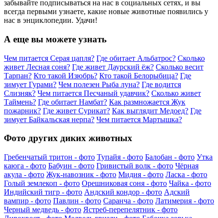
забывайте подписываться на нас в социальных сетях, и вы
всегда первыми узнаете, какие новые животные появились у
нас в энциклопедии. Удачи!
А еще вы можете узнать
Чем питается Серая цапля?
Где обитает Альбатрос?
Сколько
живет Лесная соня?
Где живет Даурский ёж?
Сколько весит
Тарпан?
Кто такой Изюбрь?
Кто такой Белорыбица?
Где
зимует Гурами?
Чем полезен Рыба луна?
Где водится
Слизняк?
Чем питается Песчаный удавчик?
Сколько живет
Таймень?
Где обитает Намбат?
Как размножается Жук
пожарник?
Где живет Сурикат?
Как выглядит Медоед?
Где
зимует Байкальская нерпа?
Чем питается Мартышка?
Фото других диких животных
Гребенчатый тритон - фото
Тупайя - фото
Балобан - фото
Утка
каюга - фото
Бабуин - фото
Гривистый волк - фото
Чёрная
акула - фото
Жук-навозник - фото
Мидия - фото
Ласка - фото
Голый землекоп - фото
Орешниковая соня - фото
Чайка - фото
Индийский тигр - фото
Андский кондор - фото
Адский
вампир - фото
Павлин - фото
Саранча - фото
Латимерия - фото
Черный медведь - фото
Ястреб-перепелятник - фото