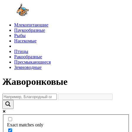
Млекопитающие
Паукообразные
Рыбы
Насекомые
Птицы
Ракообразные
Пресмыкающиеся
Земноводные
Жаворонковые
Exact matches only