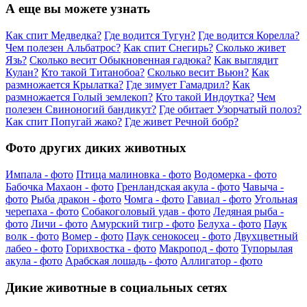
А еще вы можете узнать
Как спит Медведка?
Где водится Тугун?
Где водится Корелла?
Чем полезен Альбатрос?
Как спит Снегирь?
Сколько живет
Язь?
Сколько весит Обыкновенная гадюка?
Как выглядит
Кулан?
Кто такой Титанобоа?
Сколько весит Вьюн?
Как
размножается Крылатка?
Где зимует Гамадрил?
Как
размножается Голый землекоп?
Кто такой Индоутка?
Чем
полезен Свиноногий бандикут?
Где обитает Узорчатый полоз?
Как спит Попугай жако?
Где живет Речной бобр?
Фото других диких животных
Импала - фото
Птица малиновка - фото
Водомерка - фото
Бабочка Махаон - фото
Гренландская акула - фото
Чавыча -
фото
Рыба дракон - фото
Чомга - фото
Гавиал - фото
Угольная
черепаха - фото
Собакоголовый удав - фото
Ледяная рыба -
фото
Личи - фото
Амурский тигр - фото
Белуха - фото
Паук
волк - фото
Вомер - фото
Паук сенокосец - фото
Двухцветный
лабео - фото
Горихвостка - фото
Макропод - фото
Тупорылая
акула - фото
Арабская лошадь - фото
Аллигатор - фото
Дикие животные в социальных сетях