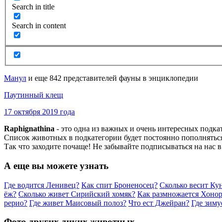
Search in title
Search in content
Манул
и еще 842 представителей фауны в энциклопедии
Паутинный клещ
17 октября 2019 года
Raphignathina
- это одна из важных и очень интересных подк
Список животных в подкатегории будет постоянно пополняться
Так что заходите почаще! Не забывайте подписываться на нас 
А еще вы можете узнать
Где водится Ленивец?
Как спит Броненосец?
Сколько весит Ку
ёж?
Сколько живет Сирийский хомяк?
Как размножается Хоно
рерио?
Где живет Маисовый полоз?
Что ест Джейран?
Где зиму
Фото других диких животных