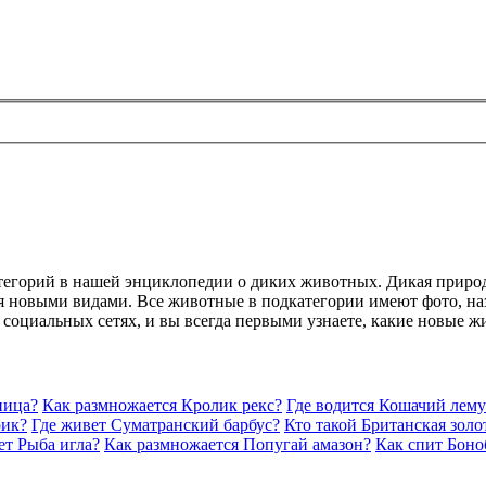
атегорий в нашей энциклопедии о диких животных. Дикая приро
 новыми видами. Все животные в подкатегории имеют фото, наз
в социальных сетях, и вы всегда первыми узнаете, какие новые 
ница?
Как размножается Кролик рекс?
Где водится Кошачий лему
рик?
Где живет Суматранский барбус?
Кто такой Британская зол
ет Рыба игла?
Как размножается Попугай амазон?
Как спит Боно