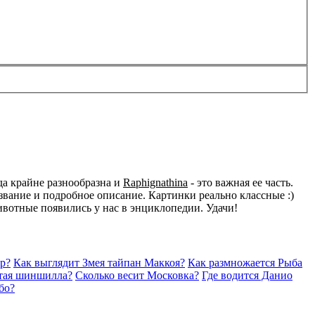
да крайне разнообразна и
Raphignathina
- это важная ее часть.
вание и подробное описание. Картинки реально классные :)
животные появились у нас в энциклопедии. Удачи!
р?
Как выглядит Змея тайпан Маккоя?
Как размножается Рыба
отая шиншилла?
Сколько весит Московка?
Где водится Данио
бо?