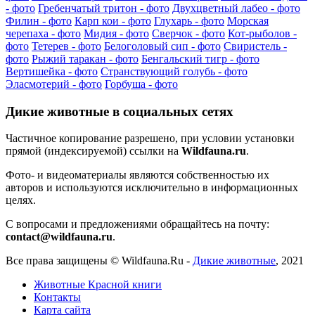
- фото
Гребенчатый тритон - фото
Двухцветный лабео - фото
Филин - фото
Карп кои - фото
Глухарь - фото
Морская
черепаха - фото
Мидия - фото
Сверчок - фото
Кот-рыболов -
фото
Тетерев - фото
Белоголовый сип - фото
Свиристель -
фото
Рыжий таракан - фото
Бенгальский тигр - фото
Вертишейка - фото
Странствующий голубь - фото
Эласмотерий - фото
Горбуша - фото
Дикие животные в социальных сетях
Частичное копирование разрешено, при условии установки
прямой (индексируемой) ссылки на
Wildfauna.ru
.
Фото- и видеоматериалы являются собственностью их
авторов и используются исключительно в информационных
целях.
С вопросами и предложениями обращайтесь на почту:
contact@wildfauna.ru
.
Все права защищены ©
Wildfauna.Ru
-
Дикие животные
,
2021
Животные Красной книги
Контакты
Карта сайта