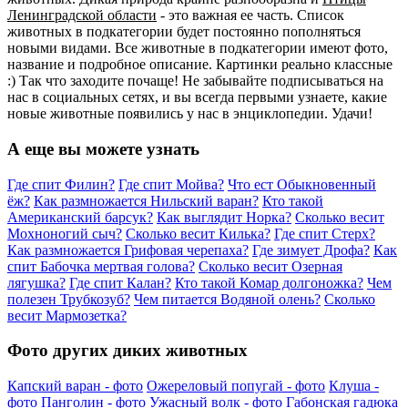
Ленинградской области
- это важная ее часть. Список
животных в подкатегории будет постоянно пополняться
новыми видами. Все животные в подкатегории имеют фото,
название и подробное описание. Картинки реально классные
:) Так что заходите почаще! Не забывайте подписываться на
нас в социальных сетях, и вы всегда первыми узнаете, какие
новые животные появились у нас в энциклопедии. Удачи!
А еще вы можете узнать
Где спит Филин?
Где спит Мойва?
Что ест Обыкновенный
ёж?
Как размножается Нильский варан?
Кто такой
Американский барсук?
Как выглядит Норка?
Сколько весит
Мохноногий сыч?
Сколько весит Килька?
Где спит Стерх?
Как размножается Грифовая черепаха?
Где зимует Дрофа?
Как
спит Бабочка мертвая голова?
Сколько весит Озерная
лягушка?
Где спит Калан?
Кто такой Комар долгоножка?
Чем
полезен Трубкозуб?
Чем питается Водяной олень?
Сколько
весит Мармозетка?
Фото других диких животных
Капский варан - фото
Ожереловый попугай - фото
Клуша -
фото
Панголин - фото
Ужасный волк - фото
Габонская гадюка