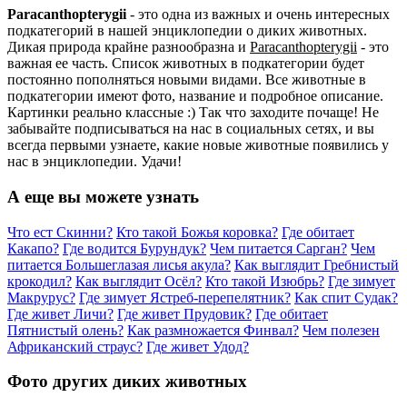
Paracanthopterygii
- это одна из важных и очень интересных
подкатегорий в нашей энциклопедии о диких животных.
Дикая природа крайне разнообразна и
Paracanthopterygii
- это
важная ее часть. Список животных в подкатегории будет
постоянно пополняться новыми видами. Все животные в
подкатегории имеют фото, название и подробное описание.
Картинки реально классные :) Так что заходите почаще! Не
забывайте подписываться на нас в социальных сетях, и вы
всегда первыми узнаете, какие новые животные появились у
нас в энциклопедии. Удачи!
А еще вы можете узнать
Что ест Скинни?
Кто такой Божья коровка?
Где обитает
Какапо?
Где водится Бурундук?
Чем питается Сарган?
Чем
питается Большеглазая лисья акула?
Как выглядит Гребнистый
крокодил?
Как выглядит Осёл?
Кто такой Изюбрь?
Где зимует
Макрурус?
Где зимует Ястреб-перепелятник?
Как спит Судак?
Где живет Личи?
Где живет Прудовик?
Где обитает
Пятнистый олень?
Как размножается Финвал?
Чем полезен
Африканский страус?
Где живет Удод?
Фото других диких животных