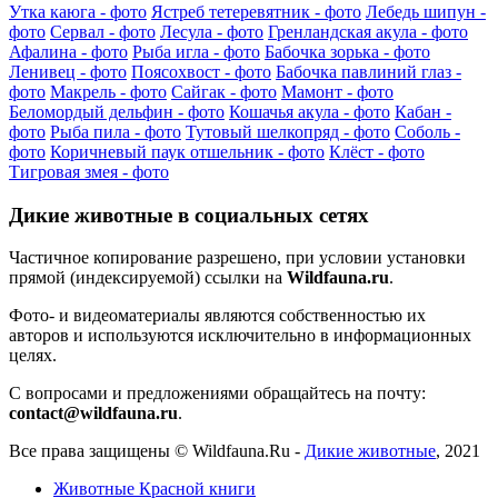
Утка каюга - фото
Ястреб тетеревятник - фото
Лебедь шипун -
фото
Сервал - фото
Лесула - фото
Гренландская акула - фото
Афалина - фото
Рыба игла - фото
Бабочка зорька - фото
Ленивец - фото
Поясохвост - фото
Бабочка павлиний глаз -
фото
Макрель - фото
Сайгак - фото
Мамонт - фото
Беломордый дельфин - фото
Кошачья акула - фото
Кабан -
фото
Рыба пила - фото
Тутовый шелкопряд - фото
Соболь -
фото
Коричневый паук отшельник - фото
Клёст - фото
Тигровая змея - фото
Дикие животные в социальных сетях
Частичное копирование разрешено, при условии установки
прямой (индексируемой) ссылки на
Wildfauna.ru
.
Фото- и видеоматериалы являются собственностью их
авторов и используются исключительно в информационных
целях.
С вопросами и предложениями обращайтесь на почту:
contact@wildfauna.ru
.
Все права защищены ©
Wildfauna.Ru
-
Дикие животные
,
2021
Животные Красной книги