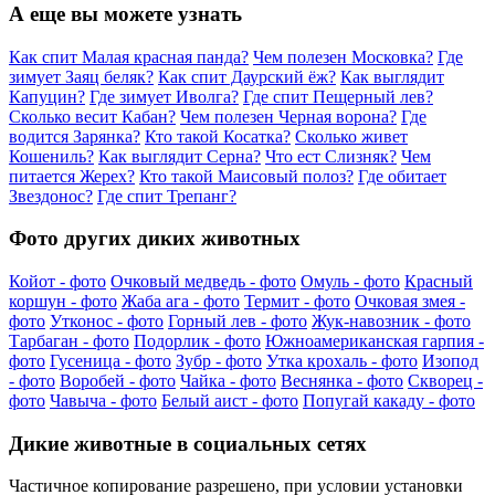
А еще вы можете узнать
Как спит Малая красная панда?
Чем полезен Московка?
Где
зимует Заяц беляк?
Как спит Даурский ёж?
Как выглядит
Капуцин?
Где зимует Иволга?
Где спит Пещерный лев?
Сколько весит Кабан?
Чем полезен Черная ворона?
Где
водится Зарянка?
Кто такой Косатка?
Сколько живет
Кошениль?
Как выглядит Серна?
Что ест Слизняк?
Чем
питается Жерех?
Кто такой Маисовый полоз?
Где обитает
Звездонос?
Где спит Трепанг?
Фото других диких животных
Койот - фото
Очковый медведь - фото
Омуль - фото
Красный
коршун - фото
Жаба ага - фото
Термит - фото
Очковая змея -
фото
Утконос - фото
Горный лев - фото
Жук-навозник - фото
Тарбаган - фото
Подорлик - фото
Южноамериканская гарпия -
фото
Гусеница - фото
Зубр - фото
Утка крохаль - фото
Изопод
- фото
Воробей - фото
Чайка - фото
Веснянка - фото
Скворец -
фото
Чавыча - фото
Белый аист - фото
Попугай какаду - фото
Дикие животные в социальных сетях
Частичное копирование разрешено, при условии установки