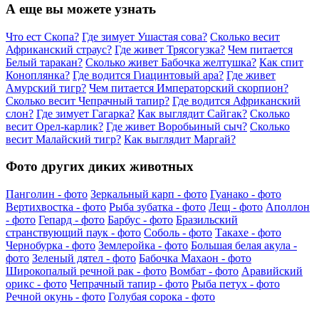
А еще вы можете узнать
Что ест Скопа?
Где зимует Ушастая сова?
Сколько весит
Африканский страус?
Где живет Трясогузка?
Чем питается
Белый таракан?
Сколько живет Бабочка желтушка?
Как спит
Коноплянка?
Где водится Гиацинтовый ара?
Где живет
Амурский тигр?
Чем питается Императорский скорпион?
Сколько весит Чепрачный тапир?
Где водится Африканский
слон?
Где зимует Гагарка?
Как выглядит Сайгак?
Сколько
весит Орел-карлик?
Где живет Воробьиный сыч?
Сколько
весит Малайский тигр?
Как выглядит Маргай?
Фото других диких животных
Панголин - фото
Зеркальный карп - фото
Гуанако - фото
Вертихвостка - фото
Рыба зубатка - фото
Лещ - фото
Аполлон
- фото
Гепард - фото
Барбус - фото
Бразильский
странствующий паук - фото
Соболь - фото
Такахе - фото
Чернобурка - фото
Землеройка - фото
Большая белая акула -
фото
Зеленый дятел - фото
Бабочка Махаон - фото
Широкопалый речной рак - фото
Вомбат - фото
Аравийский
орикс - фото
Чепрачный тапир - фото
Рыба петух - фото
Речной окунь - фото
Голубая сорока - фото