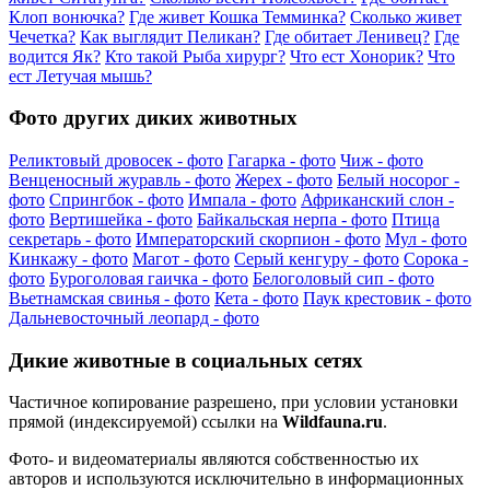
Клоп вонючка?
Где живет Кошка Темминка?
Сколько живет
Чечетка?
Как выглядит Пеликан?
Где обитает Ленивец?
Где
водится Як?
Кто такой Рыба хирург?
Что ест Хонорик?
Что
ест Летучая мышь?
Фото других диких животных
Реликтовый дровосек - фото
Гагарка - фото
Чиж - фото
Венценосный журавль - фото
Жерех - фото
Белый носорог -
фото
Спрингбок - фото
Импала - фото
Африканский слон -
фото
Вертишейка - фото
Байкальская нерпа - фото
Птица
секретарь - фото
Императорский скорпион - фото
Мул - фото
Кинкажу - фото
Магот - фото
Серый кенгуру - фото
Сорока -
фото
Буроголовая гаичка - фото
Белоголовый сип - фото
Вьетнамская свинья - фото
Кета - фото
Паук крестовик - фото
Дальневосточный леопард - фото
Дикие животные в социальных сетях
Частичное копирование разрешено, при условии установки
прямой (индексируемой) ссылки на
Wildfauna.ru
.
Фото- и видеоматериалы являются собственностью их
авторов и используются исключительно в информационных