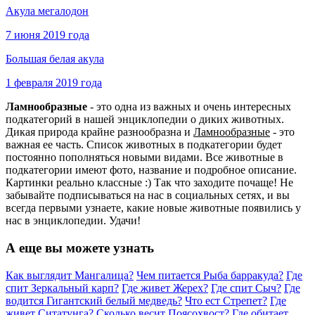
Акула мегалодон
7 июня 2019 года
Большая белая акула
1 февраля 2019 года
Ламнообразные
- это одна из важных и очень интересных
подкатегорий в нашей энциклопедии о диких животных.
Дикая природа крайне разнообразна и
Ламнообразные
- это
важная ее часть. Список животных в подкатегории будет
постоянно пополняться новыми видами. Все животные в
подкатегории имеют фото, название и подробное описание.
Картинки реально классные :) Так что заходите почаще! Не
забывайте подписываться на нас в социальных сетях, и вы
всегда первыми узнаете, какие новые животные появились у
нас в энциклопедии. Удачи!
А еще вы можете узнать
Как выглядит Мангалица?
Чем питается Рыба барракуда?
Где
спит Зеркальный карп?
Где живет Жерех?
Где спит Сыч?
Где
водится Гигантский белый медведь?
Что ест Стрепет?
Где
живет Ситатунга?
Сколько весит Поясохвост?
Где обитает