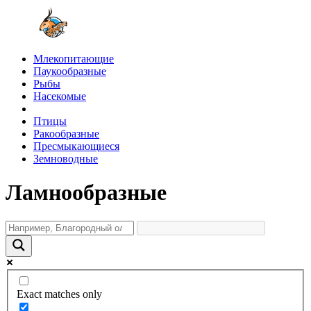
Млекопитающие
Паукообразные
Рыбы
Насекомые
Птицы
Ракообразные
Пресмыкающиеся
Земноводные
Ламнообразные
Exact matches only