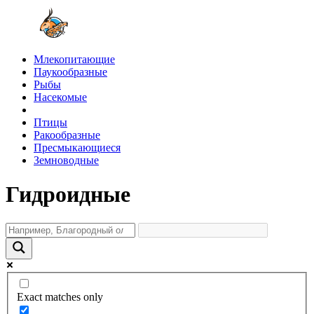
Млекопитающие
Паукообразные
Рыбы
Насекомые
Птицы
Ракообразные
Пресмыкающиеся
Земноводные
Гидроидные
Exact matches only