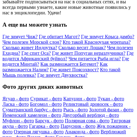
забывайте подписываться на нас в социальных сетях, и вы
всегда первыми узнаете, какие новые животные появились у
нас в энциклопедии. Удачи!
А еще вы можете узнать
Где зимует Чиж?
Где обитает Магот?
Где зимует Крыса дамбо?
Чем полезен Морской слон?
Кто такой Красноухая черепаха?
Сколько живет Индоутка?
Сколько весит Лошак?
Чем полезен
Ехидна?
Где спит Оса?
Где живет Попугаи неразлучники?
Где
водится Африканский буйвол?
Чем питается Рыба игла?
Где
водится Минтай?
Как размножается Бегемот?
Как
размножается Налим?
Где живет Поясохвост?
Кто такой
Мышь полевка?
Где зимует Двухвостка?
Фото других диких животных
Ягуар - фото
Сурикат - фото
Капуцин - фото
Тукан - фото
Ласка - фото
Богомол - фото
Реликтовый дровосек - фото
Суматранский барбус - фото
Рысь - фото
Золотой фазан - фото
Йеменский хамелеон - фото
Двугорбый верблюд - фото
Муфлон - фото
Барсук - фото
Полярная сова - фото
Тигровая
акула - фото
Гагарка - фото
Парусник - фото
Жук пожарник -
фото
Озерная лягушка - фото
Анаконда - фото
Верблюжий