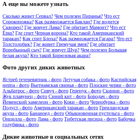
А еще вы можете узнать
Сколько живет Сервал?
Чем полезен Пиранья?
Что ест
Сороконожка?
Как размножается Баклан?
Где водится
Скворец?
Где зимует Лама?
Где обитает Мамонт?
Что ест
Ёрш?
Где спит Черная ворона?
Кто такой Американский
таракан?
Как спит Блоха?
Как размножается Гагара?
Что ест
Толстолобик?
Где живет Гремучая змея?
Где обитает
Воробьиный сыч?
Где зимует Щур?
Чем полезен Большая
белая акула?
Кто такой Бирюзовая акара?
Фото других диких животных
Ястреб тетеревятник - фото
Летучая собака - фото
Каспийская
нерпа - фото
Вьетнамская свинья - фото
Плоские черви - фото
Альбатрос - фото
Сивуч - фото
Геренук - фото
Скинни - фото
Жук плавунец - фото
Синий кит - фото
Бородач - фото
Йеменский хамелеон - фото
Коки - фото
Чернобурка - фото
Подуст - фото
Американский таракан - фото
Гренландская
акула - фото
Бананоед - фото
Обыкновенная пустельга - фото
Онцилла - фото
Лама - фото
Тибетская лисица - фото
Бабочка
голубянка - фото
Дикие животные в социальных сетях