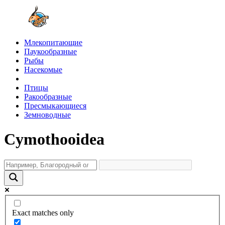
Млекопитающие
Паукообразные
Рыбы
Насекомые
Птицы
Ракообразные
Пресмыкающиеся
Земноводные
Cymothooidea
Exact matches only