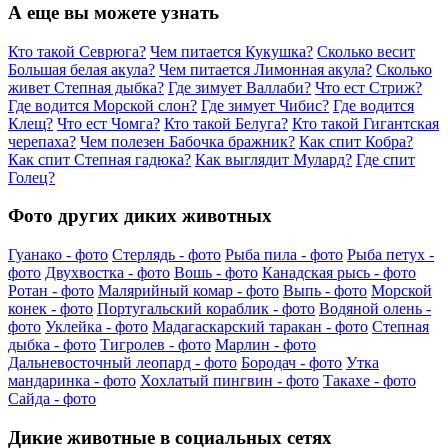
А еще вы можете узнать
Кто такой Севрюга?
Чем питается Кукушка?
Сколько весит
Большая белая акула?
Чем питается Лимонная акула?
Сколько
живет Степная дыбка?
Где зимует Валлаби?
Что ест Стриж?
Где водится Морской слон?
Где зимует Чибис?
Где водится
Клещ?
Что ест Чомга?
Кто такой Белуга?
Кто такой Гигантская
черепаха?
Чем полезен Бабочка бражник?
Как спит Кобра?
Как спит Степная гадюка?
Как выглядит Мулард?
Где спит
Голец?
Фото других диких животных
Гуанако - фото
Стерлядь - фото
Рыба пила - фото
Рыба петух -
фото
Двухвостка - фото
Вошь - фото
Канадская рысь - фото
Ротан - фото
Малярийный комар - фото
Выпь - фото
Морской
конек - фото
Португальский кораблик - фото
Водяной олень -
фото
Уклейка - фото
Мадагаскарский таракан - фото
Степная
дыбка - фото
Тигролев - фото
Марлин - фото
Дальневосточный леопард - фото
Бородач - фото
Утка
мандаринка - фото
Хохлатый пингвин - фото
Такахе - фото
Сайда - фото
Дикие животные в социальных сетях