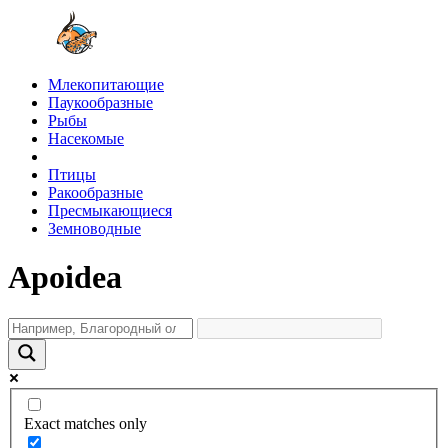
Млекопитающие
Паукообразные
Рыбы
Насекомые
Птицы
Ракообразные
Пресмыкающиеся
Земноводные
Apoidea
Exact matches only