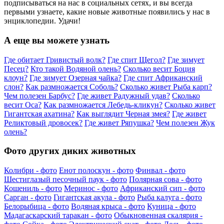
подписываться на нас в социальных сетях, и вы всегда
первыми узнаете, какие новые животные появились у нас в
энциклопедии. Удачи!
А еще вы можете узнать
Где обитает Гривистый волк?
Где спит Щегол?
Где зимует
Песец?
Кто такой Водяной олень?
Сколько весит Боция
клоун?
Где зимует Озерная чайка?
Где спит Африканский
слон?
Как размножается Соболь?
Сколько живет Рыба карп?
Чем полезен Барбус?
Где живет Радужный удав?
Сколько
весит Оса?
Как размножается Лебедь-кликун?
Сколько живет
Гигантская ахатина?
Как выглядит Черная змея?
Где живет
Реликтовый дровосек?
Где живет Ряпушка?
Чем полезен Жук
олень?
Фото других диких животных
Колибри - фото
Енот полоскун - фото
Финвал - фото
Шестиглазый песочный паук - фото
Полярная сова - фото
Кошениль - фото
Меринос - фото
Африканский сип - фото
Сарган - фото
Гигантская акула - фото
Рыба калуга - фото
Белорыбица - фото
Водяная крыса - фото
Куница - фото
Мадагаскарский таракан - фото
Обыкновенная скалярия -