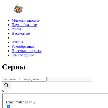
Млекопитающие
Паукообразные
Рыбы
Насекомые
Птицы
Ракообразные
Пресмыкающиеся
Земноводные
Серны
Exact matches only