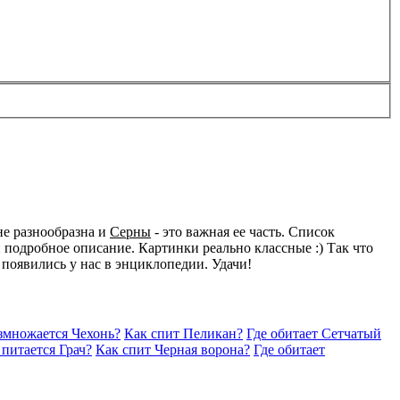
не разнообразна и
Серны
- это важная ее часть. Список
подробное описание. Картинки реально классные :) Так что
 появились у нас в энциклопедии. Удачи!
змножается Чехонь?
Как спит Пеликан?
Где обитает Сетчатый
 питается Грач?
Как спит Черная ворона?
Где обитает