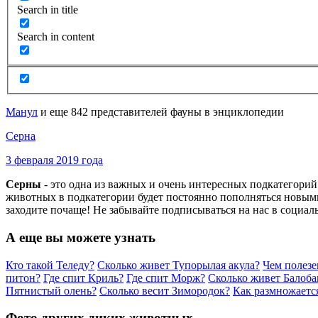
Search in title
Search in content
Манул
и еще 842 представителей фауны в энциклопедии
Серна
3 февраля 2019 года
Серны
- это одна из важных и очень интересных подкатегори
животных в подкатегории будет постоянно пополняться новыми
заходите почаще! Не забывайте подписываться на нас в социал
А еще вы можете узнать
Кто такой Теледу?
Сколько живет Тупорылая акула?
Чем полезе
питон?
Где спит Криль?
Где спит Морж?
Сколько живет Балоба
Пятнистый олень?
Сколько весит Зимородок?
Как размножаетс
Фото других диких животных