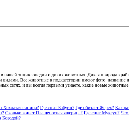
й в нашей энциклопедии о диких животных. Дикая природа край
 видами. Все животные в подкатегории имеют фото, название и 
ьных сетях, и вы всегда первыми узнаете, какие новые животные
н Хохлатая синица?
Где спит Бабуин?
Где обитает Жерех?
Как ра
н?
Сколько живет Плащеносная ящерица?
Где спит Муксун?
Чем
я Козодой?